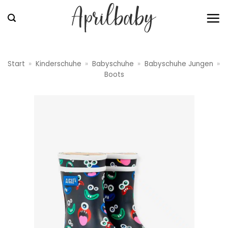
Zum
Inhalt
springen
Start
»
Kinderschuhe
»
Babyschuhe
»
Babyschuhe Jungen
»
Boots