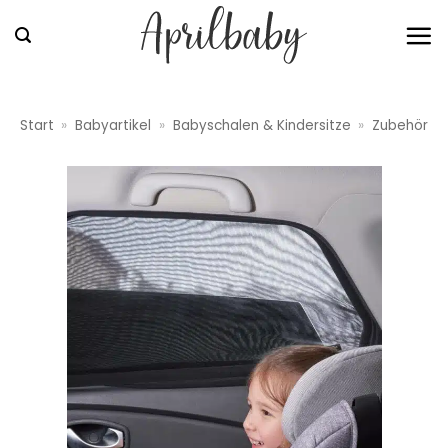
Zum
Inhalt
springen
Start
»
Babyartikel
»
Babyschalen & Kindersitze
»
Zubehör