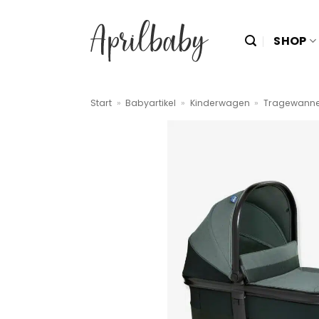
Zum
Inhalt
SHOP
springen
Start
»
Babyartikel
»
Kinderwagen
»
Tragewann