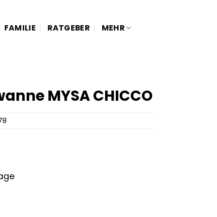
FAMILIE
RATGEBER
MEHR
wanne MYSA CHICCO
78
tage