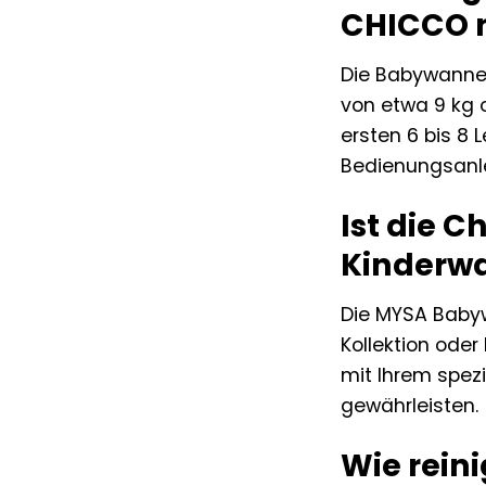
CHICCO 
Die Babywanne 
von etwa 9 kg o
ersten 6 bis 8
Bedienungsanle
Ist die 
Kinderw
Die MYSA Babyw
Kollektion oder
mit Ihrem spez
gewährleisten.
Wie rein