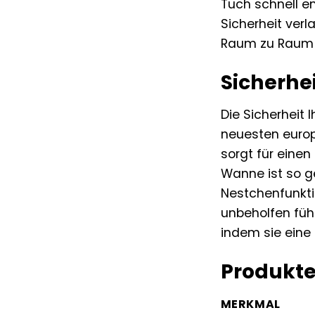
Tuch schnell en
Sicherheit verl
Raum zu Raum 
Sicherhe
Die Sicherheit 
neuesten europ
sorgt für eine
Wanne ist so ge
Nestchenfunktio
unbeholfen fühl
indem sie eine
Produkt
MERKMAL