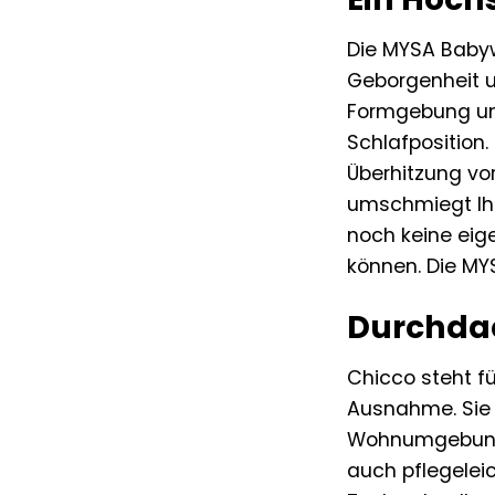
Die MYSA Babyw
Geborgenheit u
Formgebung unt
Schlafposition
Überhitzung vo
umschmiegt Ihr 
noch keine eig
können. Die MY
Durchdac
Chicco steht fü
Ausnahme. Sie z
Wohnumgebung e
auch pflegelei