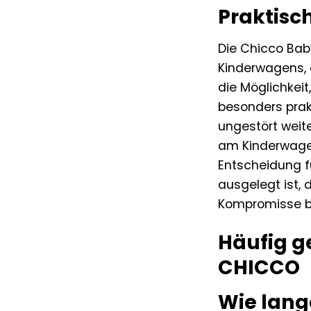
Praktisc
Die Chicco Baby
Kinderwagens, 
die Möglichkei
besonders prak
ungestört weit
am Kinderwagen
Entscheidung f
ausgelegt ist,
Kompromisse be
Häufig g
CHICCO
Wie lang