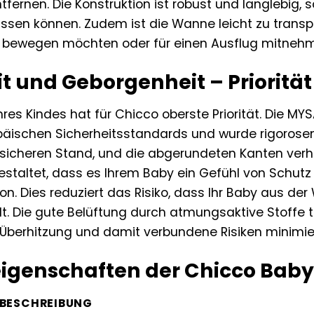
tfernen. Die Konstruktion ist robust und langlebig, 
assen können. Zudem ist die Wanne leicht zu transpor
bewegen möchten oder für einen Ausflug mitneh
it und Geborgenheit – Priorit
Ihres Kindes hat für Chicco oberste Priorität. Die 
äischen Sicherheitsstandards und wurde rigorosen 
n sicheren Stand, und die abgerundeten Kanten verh
staltet, dass es Ihrem Baby ein Gefühl von Schutz b
n. Dies reduziert das Risiko, dass Ihr Baby aus de
t. Die gute Belüftung durch atmungsaktive Stoffe trä
 Überhitzung und damit verbundene Risiken minimier
eigenschaften der Chicco Ba
BESCHREIBUNG