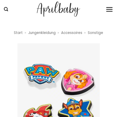
Zum
Inhalt
springen
Start
»
Jungenkleidung
»
Accessoires
»
Sonstige