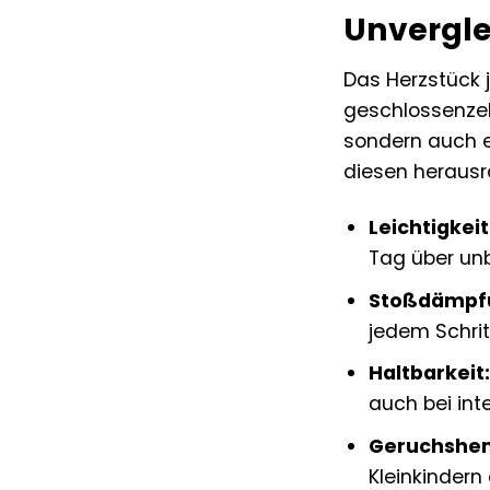
Unvergle
Das Herzstück j
geschlossenzell
sondern auch e
diesen heraus
Leichtigkeit
Tag über un
Stoßdämpf
jedem Schrit
Haltbarkeit:
auch bei in
Geruchshe
Kleinkindern 