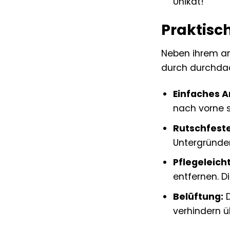
Unikat!
Praktisch
Neben ihrem a
durch durchdach
Einfaches A
nach vorne s
Rutschfeste
Untergründen
Pflegeleicht
entfernen. D
Belüftung:
D
verhindern 