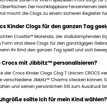
tschfeste Sohle mit ihrem speziellen Profil sorgt fü
Oberflächen. Der hochklappbare Fersenriemen biete
und macht die Clogs zu einem sicheren Begleiter für
ocs Kinder Clogs für den ganzen Tag gee
eichten Croslite™ Materials, der stoßdämpfenden E
Form sind diese Clogs für den ganztägigen Gebrauc
wenn Ihr Kind den ganzen Tag spielt und sich beweg
e Crocs mit Jibbitz™ personalisieren?
te der Crocs Kinder Clogs Clog T Unicorn CROCS ver
Sie verschiedene Jibbitz™ Charms stecken können. S
talten und seinen persönlichen Stil zum Ausdruck br
hgröße sollte ich für mein Kind wählen?