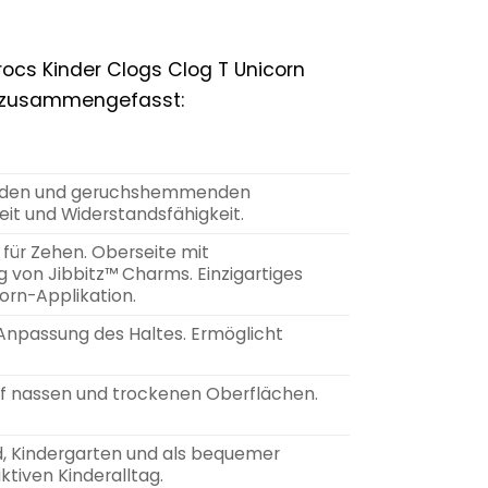
rocs Kinder Clogs Clog T Unicorn
le zusammengefasst:
pfenden und geruchshemmenden
it und Widerstandsfähigkeit.
für Zehen. Oberseite mit
g von Jibbitz™ Charms. Einzigartiges
orn-Applikation.
 Anpassung des Haltes. Ermöglicht
 auf nassen und trockenen Oberflächen.
ad, Kindergarten und als bequemer
ktiven Kinderalltag.