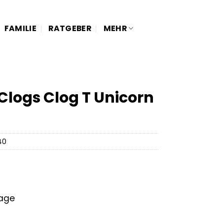
FAMILIE
RATGEBER
MEHR
Clogs Clog T Unicorn
40
tage