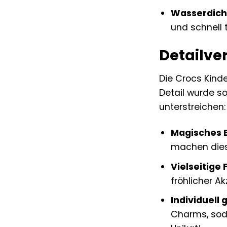
Wasserdich
und schnell 
Detailver
Die Crocs Kind
Detail wurde so
unterstreichen:
Magisches E
machen dies
Vielseitige
fröhlicher Ak
Individuell 
Charms, soda