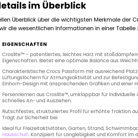
etails im Überblick
llen Überblick über die wichtigsten Merkmale der C
ir die wesentlichen Informationen in einer Tabel
EIGENSCHAFTEN
Croslite™ – patentiertes, leichtes Harz mit stoßdäm
Eigenschaften. Bietet eine optimale Balance aus Weichhe
Charakteristische Crocs Passform mit ausreichend Platz 
Lüftungslöchern für Atmungsaktivität und zur Befestigun
Einhorn-Design mit ansprechenden Grafiken und einer H
Fersenriemen aus Croslite™, umklappbar für individuelle
schnelles An- und Ausziehen.
Rutschfestes, strukturiertes Profil für erhöhte Traktion
Trägt zur Sicherheit bei.
Ideal für Freizeitaktivitäten, Garten, Strand, Schwimmb
Hausschuh
. Konzipiert für Langlebigkeit und Komfort im a