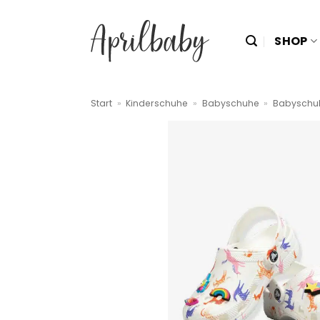
Zum
Inhalt
SHOP
springen
Start
»
Kinderschuhe
»
Babyschuhe
»
Babyschu