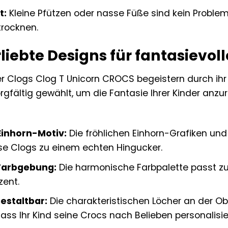
t:
Kleine Pfützen oder nasse Füße sind kein Probl
trocknen.
liebte Designs für fantasievol
er Clogs Clog T Unicorn CROCS begeistern durch ih
rgfältig gewählt, um die Fantasie Ihrer Kinder anzur
inhorn-Motiv:
Die fröhlichen Einhorn-Grafiken un
e Clogs zu einem echten Hingucker.
 Farbgebung:
Die harmonische Farbpalette passt zu 
zent.
gestaltbar:
Die charakteristischen Löcher an der Obe
ss Ihr Kind seine Crocs nach Belieben personalisi