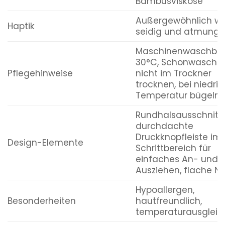
Bambusviskose
Außergewöhnlich we
Haptik
seidig und atmungs
Maschinenwaschbar
30°C, Schonwaschg
Pflegehinweise
nicht im Trockner
trocknen, bei niedrig
Temperatur bügeln
Rundhalsausschnitt,
durchdachte
Druckknopfleiste im
Design-Elemente
Schrittbereich für
einfaches An- und
Ausziehen, flache N
Hypoallergen,
Besonderheiten
hautfreundlich,
temperaturausglei