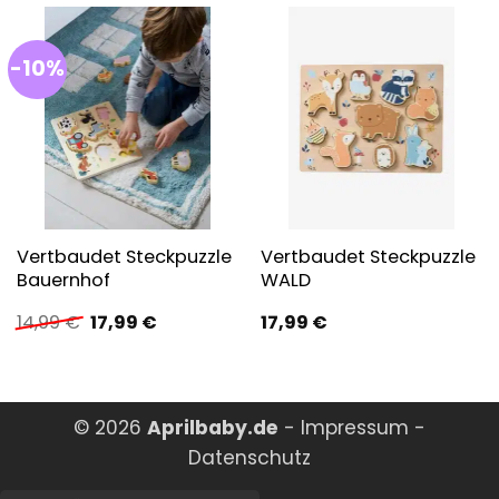
-10%
Vertbaudet Steckpuzzle
Vertbaudet Steckpuzzle
Bauernhof
WALD
Ursprünglicher
Aktueller
14,99
€
17,99
€
17,99
€
Preis
Preis
war:
ist:
14,99 €
17,99 €.
© 2026
Aprilbaby.de
-
Impressum
-
Datenschutz