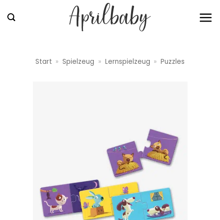
Zum
Inhalt
springen
Start
»
Spielzeug
»
Lernspielzeug
»
Puzzles