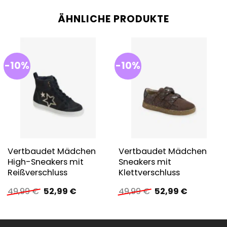
ÄHNLICHE PRODUKTE
-10%
-10%
Vertbaudet Mädchen
Vertbaudet Mädchen
High-Sneakers mit
Sneakers mit
Reißverschluss
Klettverschluss
Ursprünglicher
Aktueller
Ursprünglicher
Aktueller
49,99
€
52,99
€
49,99
€
52,99
€
Preis
Preis
Preis
Preis
war:
ist:
war:
ist:
49,99 €
52,99 €.
49,99 €
52,99 €.