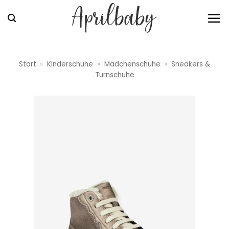
Zum
Inhalt
springen
Start
»
Kinderschuhe
»
Mädchenschuhe
»
Sneakers &
Turnschuhe