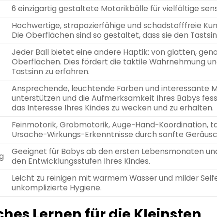
6 einzigartig gestaltete Motorikbälle für vielfältige se
Hochwertige, strapazierfähige und schadstofffreie Kuns
Die Oberflächen sind so gestaltet, dass sie den Tastsin
Jeder Ball bietet eine andere Haptik: von glatten, geno
Oberflächen. Dies fördert die taktile Wahrnehmung und 
Tastsinn zu erfahren.
Ansprechende, leuchtende Farben und interessante Mus
unterstützen und die Aufmerksamkeit Ihres Babys fesse
das Interesse Ihres Kindes zu wecken und zu erhalten.
Feinmotorik, Grobmotorik, Auge-Hand-Koordination, ta
Ursache-Wirkungs-Erkenntnisse durch sanfte Geräus
Geeignet für Babys ab den ersten Lebensmonaten und 
g
den Entwicklungsstufen Ihres Kindes.
Leicht zu reinigen mit warmem Wasser und milder Seife
unkomplizierte Hygiene.
ches Lernen für die Kleinsten