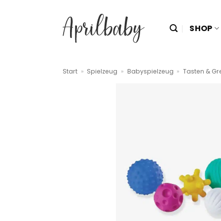
Zum
Inhalt
SHOP
springen
Start
»
Spielzeug
»
Babyspielzeug
»
Tasten & Gr