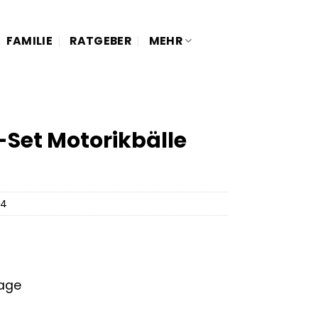
FAMILIE
RATGEBER
MEHR
-Set Motorikbälle
84
tage