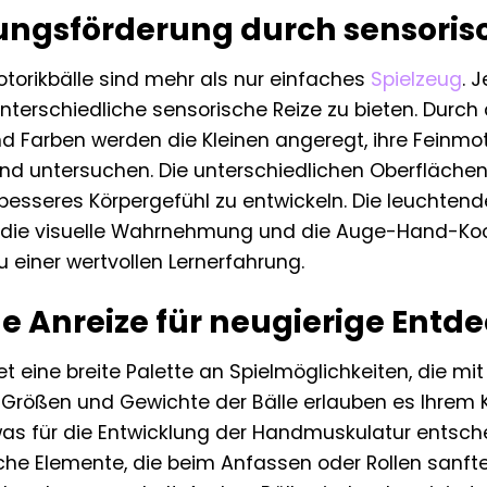
ungsförderung durch sensorisc
otorikbälle sind mehr als nur einfaches
Spielzeug
. 
nterschiedliche sensorische Reize zu bieten. Durch
 Farben werden die Kleinen angeregt, ihre Feinmotor
 und untersuchen. Die unterschiedlichen Oberfläche
n besseres Körpergefühl zu entwickeln. Die leucht
 die visuelle Wahrnehmung und die Auge-Hand-Koor
 einer wertvollen Lernerfahrung.
ge Anreize für neugierige Entd
et eine breite Palette an Spielmöglichkeiten, die m
rößen und Gewichte der Bälle erlauben es Ihrem Kin
as für die Entwicklung der Handmuskulatur entschei
iche Elemente, die beim Anfassen oder Rollen sanf