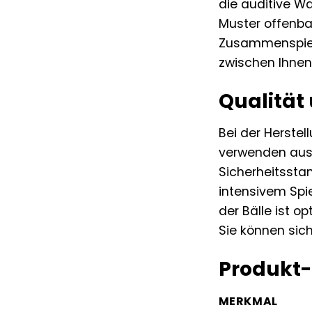
die auditive W
Muster offenba
Zusammenspiel 
zwischen Ihnen
Qualität 
Bei der Herstell
verwenden auss
Sicherheitsstan
intensivem Spi
der Bälle ist o
Sie können sich
Produkt-
MERKMAL