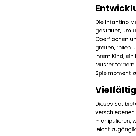
Entwickl
Die Infantino M
gestaltet, um u
Oberflächen und
greifen, rollen
Ihrem Kind, ei
Muster fördern
Spielmoment zu
Vielfälti
Dieses Set biet
verschiedenen G
manipulieren, w
leicht zugängl