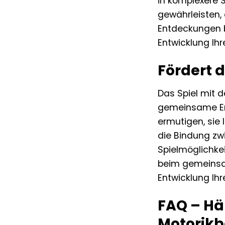
in komplexere S
gewährleisten, 
Entdeckungen be
Entwicklung Ihr
Fördert 
Das Spiel mit d
gemeinsame Erl
ermutigen, sie 
die Bindung zwi
Spielmöglichkei
beim gemeinsam
Entwicklung Ihr
FAQ – Häu
Motorikb