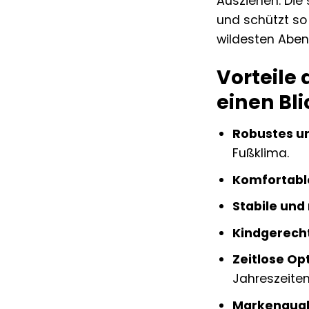
Ausziehen. Die
und schützt so 
wildesten Aben
Vorteile
einen Bli
Robustes u
Fußklima.
Komfortable
Stabile und
Kindgerecht
Zeitlose Opt
Jahreszeiten
Markenquali