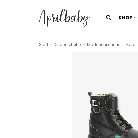
Zum
Inhalt
SHOP
springen
Start
»
Kinderschuhe
»
Mädchenschuhe
»
Boots 