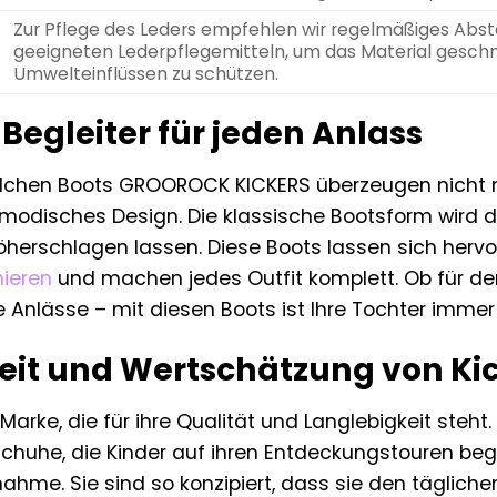
Zur Pflege des Leders empfehlen wir regelmäßiges Ab
geeigneten Lederpflegemitteln, um das Material geschm
Umwelteinflüssen zu schützen.
r Begleiter für jeden Anlass
dchen Boots GROOROCK KICKERS überzeugen nicht nur
modisches Design. Die klassische Bootsform wird dur
öherschlagen lassen. Diese Boots lassen sich herv
ieren
und machen jedes Outfit komplett. Ob für den
 Anlässe – mit diesen Boots ist Ihre Tochter immer
eit und Wertschätzung von Ki
e Marke, die für ihre Qualität und Langlebigkeit steh
huhe, die Kinder auf ihren Entdeckungstouren beg
nahme. Sie sind so konzipiert, dass sie den täglic