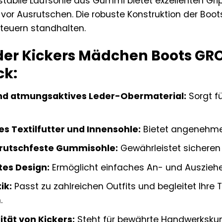
 stabile Laufsohle aus Gummi bietet exzellenten Gr
vor Ausrutschen. Die robuste Konstruktion der Boot
teuern standhalten.
 der Kickers Mädchen Boots G
ck:
nd atmungsaktives Leder-Obermaterial:
Sorgt f
s Textilfutter und Innensohle:
Bietet angenehme 
 rutschfeste Gummisohle:
Gewährleistet sicheren 
es Design:
Ermöglicht einfaches An- und Auszieh
ik:
Passt zu zahlreichen Outfits und begleitet Ihre
.
tät von Kickers:
Steht für bewährte Handwerkskun