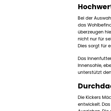
Hochwert
Bei der Auswah
das Wohlbefind
überzeugen hie
nicht nur für s
Dies sorgt für
Das Innenfutte
Innensohle, eb
unterstützt den
Durchdac
Die Kickers Mä
entwickelt. Das