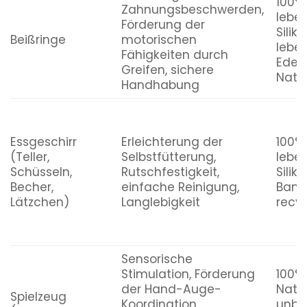
100%
Zahnungsbeschwerden,
lebe
Förderung der
Siliko
Beißringe
motorischen
lebe
Fähigkeiten durch
Edels
Greifen, sichere
Natu
Handhabung
Essgeschirr
Erleichterung der
100%
(Teller,
Selbstfütterung,
lebe
Schüsseln,
Rutschfestigkeit,
Siliko
Becher,
einfache Reinigung,
Bamb
Lätzchen)
Langlebigkeit
recyc
Sensorische
Stimulation, Förderung
100%
der Hand-Auge-
Natu
Spielzeug
Koordination,
unbe