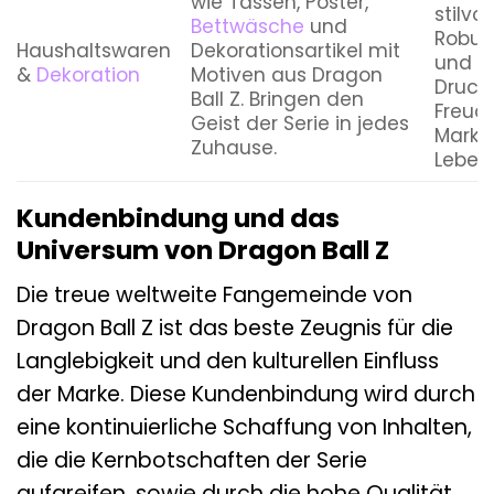
wie Tassen, Poster,
stilvo
Bettwäsche
und
Robust
Haushaltswaren
Dekorationsartikel mit
und l
&
Dekoration
Motiven aus Dragon
Drucke
Ball Z. Bringen den
Freud
Geist der Serie in jedes
Marke
Zuhause.
Leben 
Kundenbindung und das
Universum von Dragon Ball Z
Die treue weltweite Fangemeinde von
Dragon Ball Z ist das beste Zeugnis für die
Langlebigkeit und den kulturellen Einfluss
der Marke. Diese Kundenbindung wird durch
eine kontinuierliche Schaffung von Inhalten,
die die Kernbotschaften der Serie
aufgreifen, sowie durch die hohe Qualität