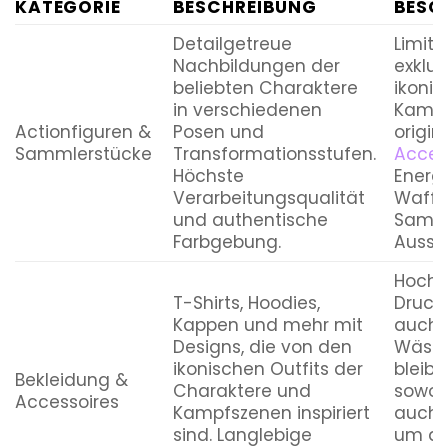
KATEGORIE
BESCHREIBUNG
BESO
Detailgetreue
Limiti
Nachbildungen der
exklus
beliebten Charaktere
ikonis
in verschiedenen
Kampf
Actionfiguren &
Posen und
origin
Sammlerstücke
Transformationsstufen.
Acces
Höchste
Energ
Verarbeitungsqualität
Waffen
und authentische
Samml
Farbgebung.
Ausst
Hochw
T-Shirts, Hoodies,
Druckt
Kappen und mehr mit
auch 
Designs, die von den
Wäsch
ikonischen Outfits der
bleibe
Bekleidung &
Charaktere und
sowohl
Accessoires
Kampfszenen inspiriert
auch a
sind. Langlebige
um d