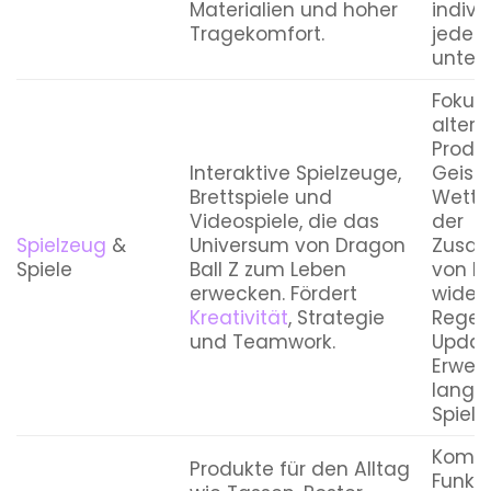
Materialien und hoher
individ
Tragekomfort.
jedes 
unters
Fokus
alter
Produk
Interaktive Spielzeuge,
Geist
Brettspiele und
Wettb
Videospiele, die das
der
Spielzeug
&
Universum von Dragon
Zusam
Spiele
Ball Z zum Leben
von Dr
erwecken. Fördert
widers
Kreativität
, Strategie
Regel
und Teamwork.
Updat
Erweit
langa
Spiels
Kombi
Produkte für den Alltag
Funkti