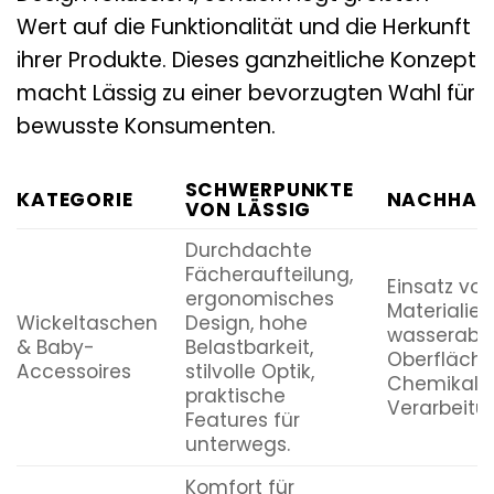
Wert auf die Funktionalität und die Herkunft
ihrer Produkte. Dieses ganzheitliche Konzept
macht Lässig zu einer bevorzugten Wahl für
bewusste Konsumenten.
SCHWERPUNKTE
KATEGORIE
NACHHALT
VON LÄSSIG
Durchdachte
Fächeraufteilung,
Einsatz vo
ergonomisches
Materialien
Wickeltaschen
Design, hohe
wasserabw
& Baby-
Belastbarkeit,
Oberfläche
Accessoires
stilvolle Optik,
Chemikalie
praktische
Verarbeitu
Features für
unterwegs.
Komfort für