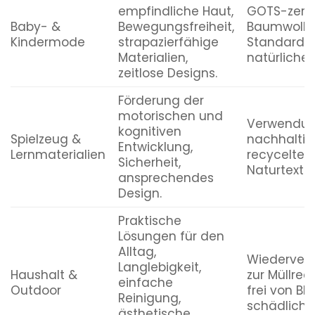
empfindliche Haut,
GOTS-zertif
Baby- &
Bewegungsfreiheit,
Baumwolle
Kindermode
strapazierfähige
Standard 10
Materialien,
natürliche 
zeitlose Designs.
Förderung der
motorischen und
Verwendun
kognitiven
Spielzeug &
nachhaltige
Entwicklung,
Lernmaterialien
recycelten 
Sicherheit,
Naturtextili
ansprechendes
Design.
Praktische
Lösungen für den
Alltag,
Wiederver
Langlebigkeit,
Haushalt &
zur Müllred
einfache
Outdoor
frei von B
Reinigung,
schädliche
ästhetische