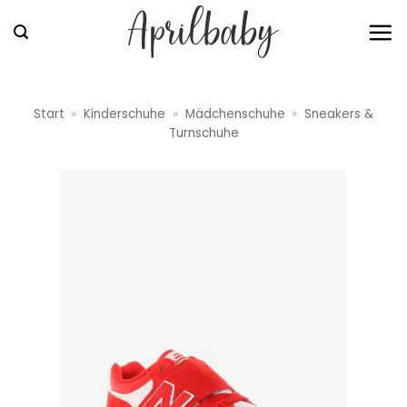
Zum
Inhalt
springen
Start
»
Kinderschuhe
»
Mädchenschuhe
»
Sneakers &
Turnschuhe