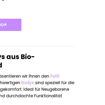
HOP
s aus Bio-
d
räsentieren wir Ihnen den
Petit
chwertigen
Bodys
sind speziell für die
agekomfort. Ideal für Neugeborene
und durchdachte Funktionalität