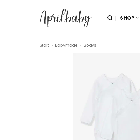
Zum
Inhalt
SHOP
springen
Start
»
Babymode
»
Bodys