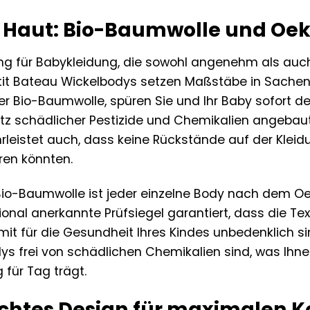
r Haut: Bio-Baumwolle und Oeko
g für Babykleidung, die sowohl angenehm als auch si
etit Bateau Wickelbodys setzen Maßstäbe in Sachen 
rter Bio-Baumwolle, spüren Sie und Ihr Baby sofort 
tz schädlicher Pestizide und Chemikalien angebaut.
leistet auch, dass keine Rückstände auf der Kleidu
eren könnten.
Bio-Baumwolle ist jeder einzelne Body nach dem Oek
ional anerkannte Prüfsiegel garantiert, dass die Tex
t für die Gesundheit Ihres Kindes unbedenklich sin
s frei von schädlichen Chemikalien sind, was Ihnen
 für Tag trägt.
htes Design für maximalen Ko