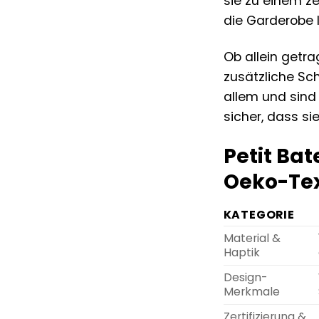
sie zu einem ze
die Garderobe I
Ob allein getr
zusätzliche Sch
allem und sind 
sicher, dass s
Petit Ba
Oeko-Tex
KATEGORIE
Material &
Haptik
Design-
Merkmale
Zertifizierung &