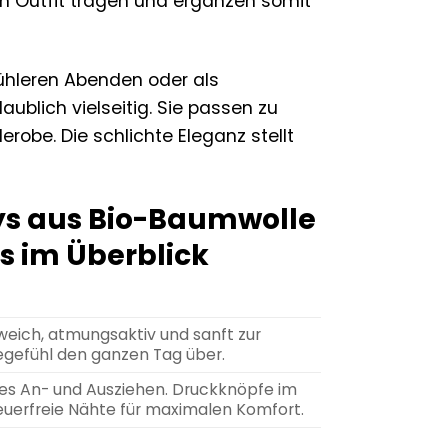
dem Outfit tragen und ergänzen somit
hleren Abenden oder als
ublich vielseitig. Sie passen zu
robe. Die schlichte Eleganz stellt
ys aus Bio-Baumwolle
s im Überblick
 weich, atmungsaktiv und sanft zur
gefühl den ganzen Tag über.
tes An- und Ausziehen. Druckknöpfe im
euerfreie Nähte für maximalen Komfort.