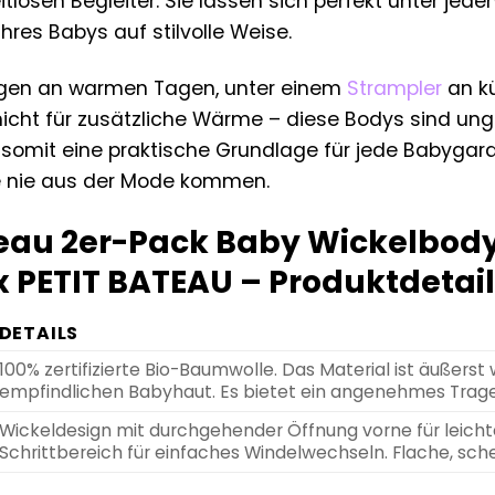
itlosen Begleiter. Sie lassen sich perfekt unter je
hres Babys auf stilvolle Weise.
agen an warmen Tagen, unter einem
Strampler
an kü
icht für zusätzliche Wärme – diese Bodys sind ungla
somit eine praktische Grundlage für jede Babygarde
ie nie aus der Mode kommen.
teau 2er-Pack Baby Wickelbod
 PETIT BATEAU – Produktdetail
DETAILS
100% zertifizierte Bio-Baumwolle. Das Material ist äußerst
empfindlichen Babyhaut. Es bietet ein angenehmes Trage
Wickeldesign mit durchgehender Öffnung vorne für leich
Schrittbereich für einfaches Windelwechseln. Flache, sch