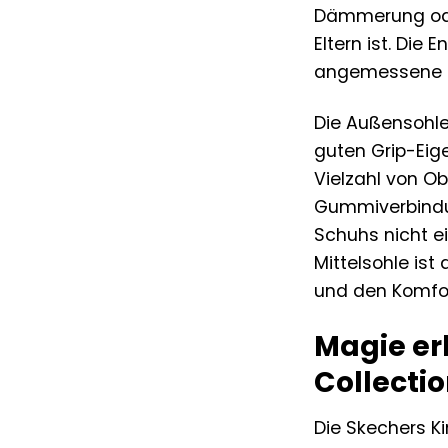
Dämmerung oder
Eltern ist. Die 
angemessene L
Die Außensohle
guten Grip-Eige
Vielzahl von O
Gummiverbindung
Schuhs nicht ei
Mittelsohle ist
und den Komfort
Magie er
Collecti
Die Skechers K