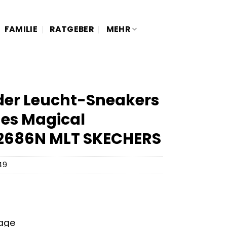
FAMILIE
RATGEBER
MEHR
der Leucht-Sneakers
hes Magical
02686N MLT SKECHERS
49
tage