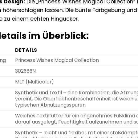
 Design:
Die „Princess Wishes Magical Collection“ b
en höherschlagen lassen. Die bunte Farbgebung und
e zu einem echten Hingucker.
etails im Überblick:
DETAILS
ung
Princess Wishes Magical Collection
302686N
MLT (Multicolor)
Synthetik und Textil – eine Kombination, die Atmung
vereint. Die Oberflächenbeschaffenheit ist weich
typischen Abnutzungsspuren.
Weiches Textilfutter für ein angenehmes Fußklima o
darauf ausgelegt, Feuchtigkeit aufzunehmen und s
Synthetik – leicht und flexibel, mit einer stoßdämp