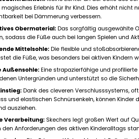
 magisches Erlebnis für Ihr Kind. Dies erhöht nicht
chtbarkeit bei Dämmerung verbessern.
ives Obermaterial:
Das sorgfältig ausgewählte O
ion, sodass die Füße auch bei langen Spielen und Ak
nde Mittelsohle:
Die flexible und stoßabsorbierend
stet die Füße, was besonders bei aktiven Kindern wic
e Außensohle:
Eine strapazierfähige und profiliert
denen Untergründen und unterstützt so die Sicherh
nstieg:
Dank des cleveren Verschlusssystems, oft
uss und elastischen Schnürsenkeln, können Kinder 
nd ausziehen.
e Verarbeitung:
Skechers legt großen Wert auf Qua
m den Anforderungen des aktiven Kinderalltags sta