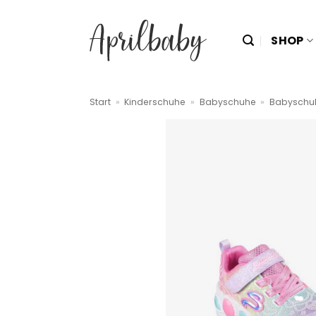
Zum
Inhalt
SHOP
springen
Start
»
Kinderschuhe
»
Babyschuhe
»
Babyschu