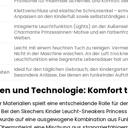
Profilsohle für maximale Sicherheit und Komfort bei
Klettverschluss und elastische Schnürsenkel – ermö
Anpassen an den Kinderfuß sowie selbstständiges 
Integrierte Leuchtfunktion (Lights) an der Außenseit
Charmante Prinzessinnen-Motive und ein farbenfroh
Welten.
Leicht mit einem feuchten Tuch zu reinigen. Vermei
Nicht in der Maschine waschen. An der Luft trocknen
Leuchtfunktion eine begrenzte Lebensdauer hat und
Ideal für den täglichen Gebrauch, den Kindergarten
iten
besondere Anlässe, bei denen ein funkelnder Auftri
en und Technologie: Komfort tr
 Materialien spielt eine entscheidende Rolle für de
 Bei den Skechers Kinder Leucht-Sneakers Princess
urde auf eine ausgewogene Kombination aus Funkt
Obermaterial, eine Mischung aus strapazierfähig