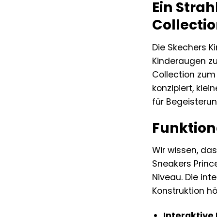
Ein Strah
Collecti
Die Skechers K
Kinderaugen zu
Collection zum 
konzipiert, kle
für Begeisterun
Funktion
Wir wissen, das
Sneakers Princ
Niveau. Die int
Konstruktion h
Interaktive