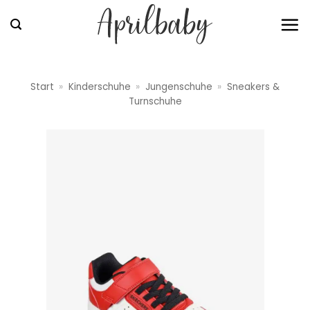
Zum
Inhalt
springen
Start
»
Kinderschuhe
»
Jungenschuhe
»
Sneakers &
Turnschuhe