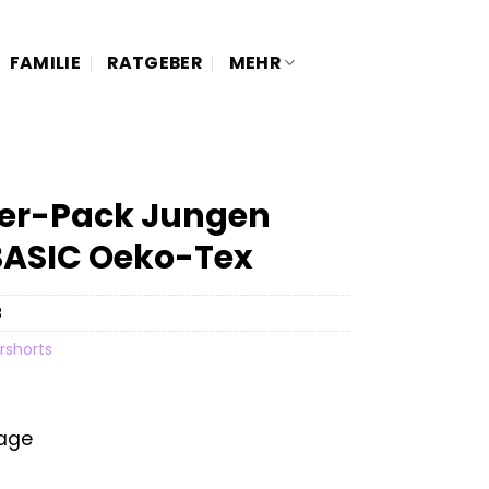
FAMILIE
RATGEBER
MEHR
5er-Pack Jungen
BASIC Oeko-Tex
8
rshorts
tage