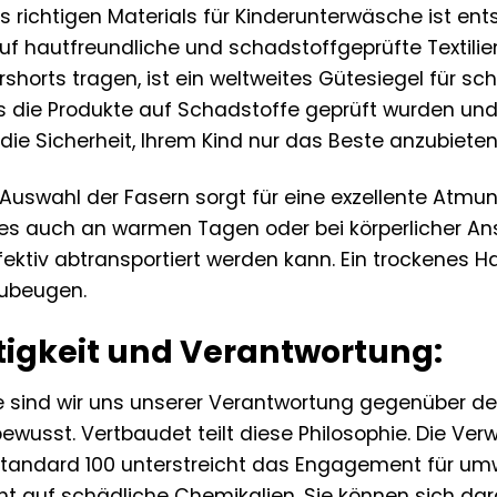
 richtigen Materials für Kinderunterwäsche ist ent
uf hautfreundliche und schadstoffgeprüfte Textilie
shorts tragen, ist ein weltweites Gütesiegel für sc
ss die Produkte auf Schadstoffe geprüft wurden und
 die Sicherheit, Ihrem Kind nur das Beste anzubieten
 Auswahl der Fasern sorgt für eine exzellente Atmun
des auch an warmen Tagen oder bei körperlicher An
fektiv abtransportiert werden kann. Ein trockenes Ha
zubeugen.
igkeit und Verantwortung:
de sind wir uns unserer Verantwortung gegenüber d
wusst. Vertbaudet teilt diese Philosophie. Die Verw
tandard 100 unterstreicht das Engagement für umw
ht auf schädliche Chemikalien. Sie können sich dar