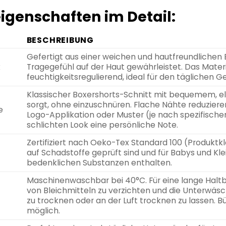
igenschaften im Detail:
BESCHREIBUNG
Gefertigt aus einer weichen und hautfreundliche
k
Tragegefühl auf der Haut gewährleistet. Das Mater
feuchtigkeitsregulierend, ideal für den täglichen G
Klassischer Boxershorts-Schnitt mit bequemem, ela
sorgt, ohne einzuschnüren. Flache Nähte reduzieren
e
Logo-Applikation oder Muster (je nach spezifisch
schlichten Look eine persönliche Note.
Zertifiziert nach Oeko-Tex Standard 100 (Produktklas
auf Schadstoffe geprüft sind und für Babys und Klei
bedenklichen Substanzen enthalten.
Maschinenwaschbar bei 40°C. Für eine lange Haltba
von Bleichmitteln zu verzichten und die Unterwäsc
zu trocknen oder an der Luft trocknen zu lassen. 
möglich.