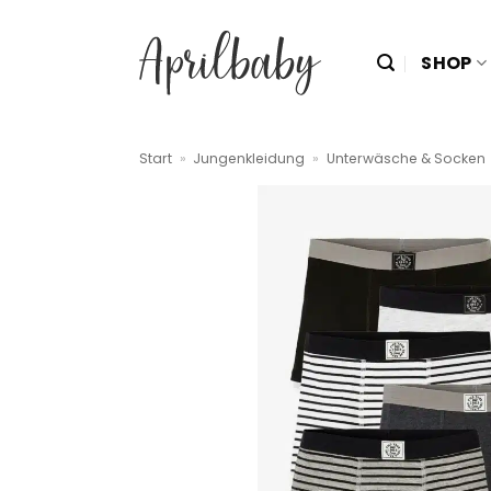
Zum
Inhalt
SHOP
springen
Start
»
Jungenkleidung
»
Unterwäsche & Socken