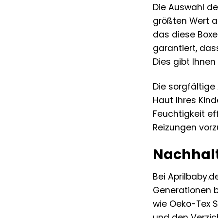
Die Auswahl des
größten Wert a
das diese Boxer
garantiert, da
Dies gibt Ihnen
Die sorgfältige
Haut Ihres Kin
Feuchtigkeit ef
Reizungen vor
Nachhalt
Bei Aprilbaby.
Generationen be
wie Oeko-Tex S
und den Verzic