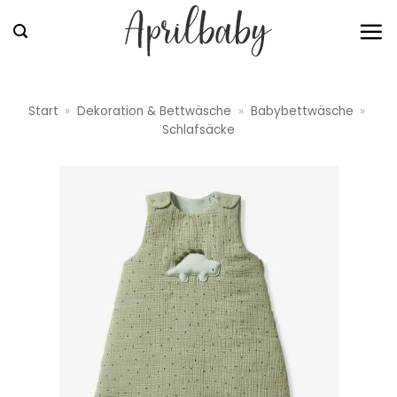
Zum
Inhalt
springen
Start
»
Dekoration & Bettwäsche
»
Babybettwäsche
»
Schlafsäcke