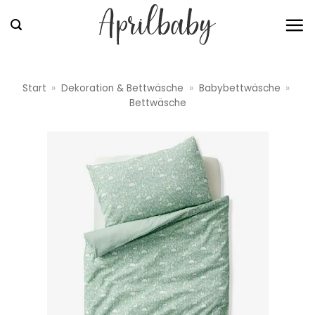
Zum
Inhalt
springen
Start
»
Dekoration & Bettwäsche
»
Babybettwäsche
»
Bettwäsche