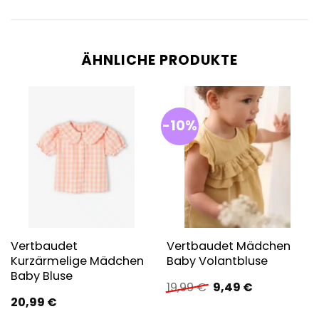
ÄHNLICHE PRODUKTE
-10%
Vertbaudet
Vertbaudet Mädchen
Kurzärmelige Mädchen
Baby Volantbluse
Baby Bluse
Ursprünglicher
Aktueller
19,99
€
9,49
€
Preis
Preis
20,99
€
war:
ist: