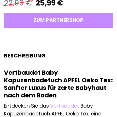
Ursprünglicher
Aktueller
22,99
€
25,99
€
Preis
Preis
war:
ist:
ZUM PARTNERSHOP
22,99 €
25,99 €.
BESCHREIBUNG
Vertbaudet Baby
Kapuzenbadetuch APFEL Oeko Tex:
Sanfter Luxus für zarte Babyhaut
nach dem Baden
Entdecken Sie das
Vertbaudet
Baby
Kapuzenbadetuch APFEL Oeko Tex, eine