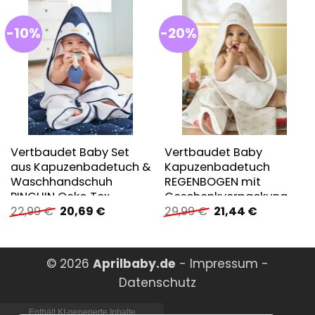
-10%
-20%
Vertbaudet Baby Set
Vertbaudet Baby
aus Kapuzenbadetuch &
Kapuzenbadetuch
Waschhandschuh
REGENBOGEN mit
PINGUIN Oeko Tex
Geschenkverpackung
Ursprünglicher
Aktueller
Ursprünglicher
Aktueller
22,99
€
20,69
€
29,99
€
21,44
€
Preis
Preis
Preis
Preis
war:
ist:
war:
ist:
22,99 €
20,69 €.
29,99 €
21,44 €.
© 2026
Aprilbaby.de
-
Impressum
-
Datenschutz