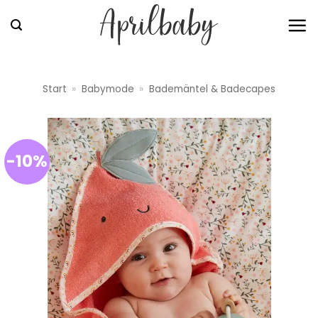
Zum
Inhalt
springen
Start
»
Babymode
»
Bademäntel & Badecapes
-10%