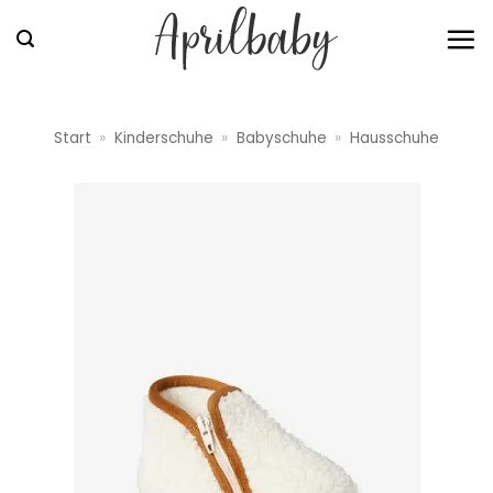
Zum
Inhalt
springen
Start
»
Kinderschuhe
»
Babyschuhe
»
Hausschuhe