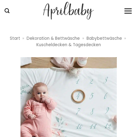
Zum
Inhalt
springen
Start
»
Dekoration & Bettwäsche
»
Babybettwäsche
»
Kuscheldecken & Tagesdecken