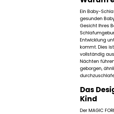
Ein Baby-Schlaf
gesunden Babys
Gesicht Ihres 
Schlafumgebung
Entwicklung un
kommt. Dies is
vollständig aus
Nächten führen
geborgen, ähnli
durchzuschlafe
Das Desi
Kind
Der MAGIC FORES