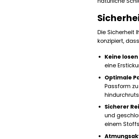
natürliche Schl
Sicherhe
Die Sicherheit 
konzipiert, dass
Keine losen 
eine Erstick
Optimale P
Passform zu 
hindurchruts
Sicherer Re
und geschlo
einem Stoffs
Atmungsakti