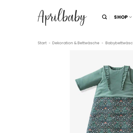
Zum
Inhalt
SHOP
springen
Start
»
Dekoration & Bettwäsche
»
Babybettwäsc