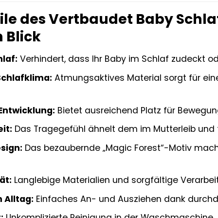
eile des Vertbaudet Baby Schl
 Blick
laf:
Verhindert, dass Ihr Baby im Schlaf zudeckt ode
chlafklima:
Atmungsaktives Material sorgt für e
 Entwicklung:
Bietet ausreichend Platz für Bewegung
it:
Das Tragegefühl ähnelt dem im Mutterleib und fö
esign:
Das bezaubernde „Magic Forest“-Motiv mach
ät:
Langlebige Materialien und sorgfältige Verarbei
 Alltag:
Einfaches An- und Ausziehen dank durchd
:
Unkomplizierte Reinigung in der Waschmaschine.