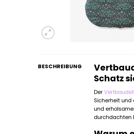
Vertbaud
BESCHREIBUNG
Schatz s
Der
Vertbaudet
Sicherheit und 
und erholsamen
durchdachten F
Warum ei