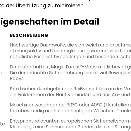
ko der Überhitzung zu minimieren.
igenschaften im Detail
BESCHREIBUNG
Hochwertige Baumwolle, die sich weich und anschmieg
k
atmungsaktiv und feuchtigkeitsregulierend, was für 
natürliche Faser ist hypoallergen und besonders sch
Ein zauberhaftes „Magic Forest“-Motiv mit liebevoll ge
e
Die durchdachte Schnittführung bietet viel Bewegungsf
Babys.
Praktischer durchgehender Reißverschluss an der Vorde
ein Einklemmen der Haut verhindert und das An- und 
Maschinenwaschbar bei 30°C oder 40°C (Herstellera
formbeständig auch nach häufigem Waschen. Trockner
Entspricht relevanten europäischen Sicherheitsnorm
te
Kleinteile, keine Schnüre oder Bänder, die eine Stran