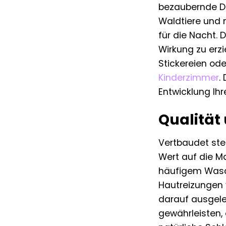
bezaubernde De
Waldtiere und 
für die Nacht.
Wirkung zu erzie
Stickereien od
Kinderzimmer
.
Entwicklung Ih
Qualität
Vertbaudet ste
Wert auf die Ma
häufigem Wasch
Hautreizungen 
darauf ausgele
gewährleisten,