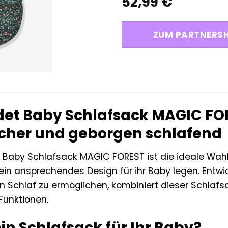
52,99
€
ZUM PARTNERS
et Baby Schlafsack MAGIC FORE
icher und geborgen schlafend
Baby Schlafsack MAGIC FOREST ist die ideale Wahl f
ein ansprechendes Design für ihr Baby legen. Entwi
 Schlaf zu ermöglichen, kombiniert dieser Schlafs
unktionen.
n Schlafsack für Ihr Baby?