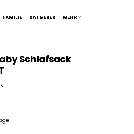
FAMILIE
RATGEBER
MEHR
aby Schlafsack
T
76
tage