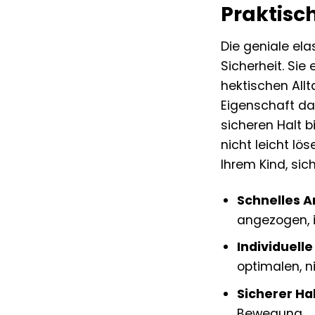
Praktisc
Die geniale el
Sicherheit. Si
hektischen Allt
Eigenschaft da
sicheren Halt b
nicht leicht lö
Ihrem Kind, si
Schnelles A
angezogen, i
Individuell
optimalen, n
Sicherer Hal
Bewegung.