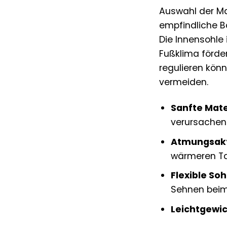
Auswahl der Ma
empfindliche Ba
Die Innensohle 
Fußklima förder
regulieren kön
vermeiden.
Sanfte Mate
verursachen
Atmungsakti
wärmeren T
Flexible Soh
Sehnen beim
Leichtgewic