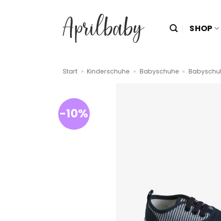
Zum
Inhalt
SHOP
springen
Start
»
Kinderschuhe
»
Babyschuhe
»
Babyschu
-10%