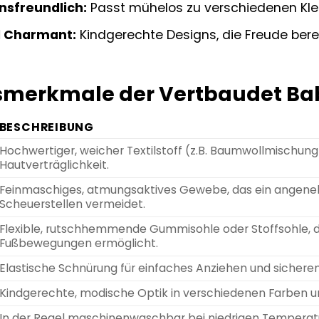
sfreundlich:
Passt mühelos zu verschiedenen Klei
 Charmant:
Kindgerechte Designs, die Freude bere
smerkmale der Vertbaudet Ba
BESCHREIBUNG
Hochwertiger, weicher Textilstoff (z.B. Baumwollmischung
Hautverträglichkeit.
Feinmaschiges, atmungsaktives Gewebe, das ein angene
Scheuerstellen vermeidet.
Flexible, rutschhemmende Gummisohle oder Stoffsohle, di
Fußbewegungen ermöglicht.
Elastische Schnürung für einfaches Anziehen und sicheren, 
Kindgerechte, modische Optik in verschiedenen Farben u
In der Regel maschinenwaschbar bei niedrigen Tempera