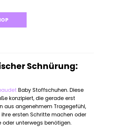
glicher
Aktueller
Preis
st:
HOP
18,89 €.
ischer Schnürung:
baudet
Baby Stoffschuhen. Diese
e konzipiert, die gerade erst
tion aus angenehmem Tragegefühl,
ihre ersten Schritte machen oder
 oder unterwegs benötigen.