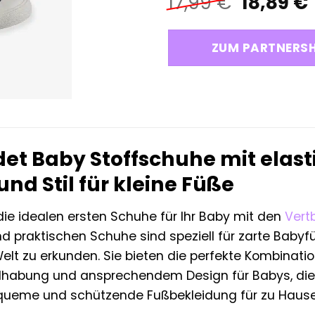
Ursprün
17,99
€
18,89
€
Preis
war:
i
ZUM PARTNERS
17,99 €
et Baby Stoffschuhe mit elast
nd Stil für kleine Füße
die idealen ersten Schuhe für Ihr Baby mit den
Vert
praktischen Schuhe sind speziell für zarte Babyfüß
Welt zu erkunden. Sie bieten die perfekte Kombina
habung und ansprechendem Design für Babys, die 
queme und schützende Fußbekleidung für zu Hause