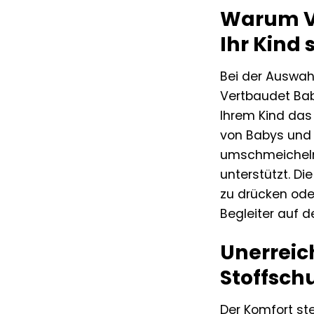
Warum Ve
Ihr Kind 
Bei der Auswahl
Vertbaudet Baby
Ihrem Kind das
von Babys und K
umschmeicheln 
unterstützt. D
zu drücken oder
Begleiter auf d
Unerreic
Stoffsch
Der Komfort ste