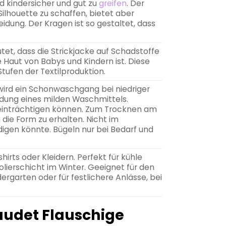
nd kindersicher und gut zu
greifen
. Der
 Silhouette zu schaffen, bietet aber
eidung. Der Kragen ist so gestaltet, dass
tet, dass die Strickjacke auf Schadstoffe
 Haut von Babys und Kindern ist. Diese
Stufen der Textilproduktion.
ird ein Schonwaschgang bei niedriger
dung eines milden Waschmittels.
eeinträchtigen können. Zum Trocknen am
die Form zu erhalten. Nicht im
igen könnte. Bügeln nur bei Bedarf und
irts oder Kleidern. Perfekt für kühle
olierschicht im Winter. Geeignet für den
ergarten oder für festlichere Anlässe, bei
baudet Flauschige