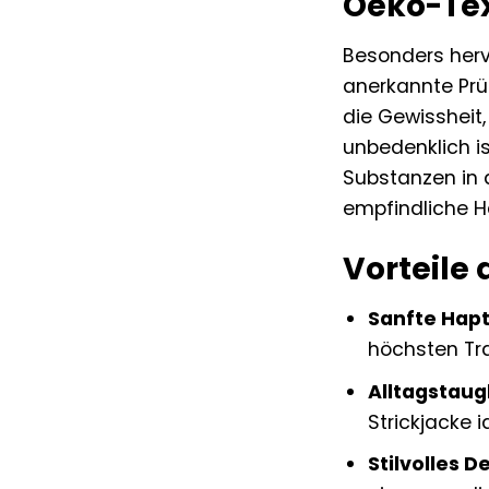
Oeko-Tex
Besonders hervo
anerkannte Prüf
die Gewissheit,
unbedenklich is
Substanzen in a
empfindliche Ha
Vorteile 
Sanfte Hapt
höchsten Tr
Alltagstaugl
Strickjacke 
Stilvolles D