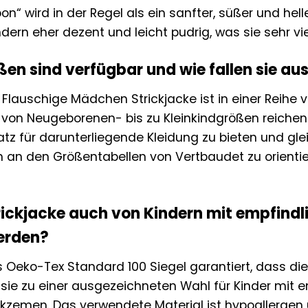
on“ wird in der Regel als ein sanfter, süßer und hell
ondern eher dezent und leicht pudrig, was sie sehr v
en sind verfügbar und wie fallen sie au
Flauschige Mädchen Strickjacke ist in einer Reihe v
 von Neugeborenen- bis zu Kleinkindgrößen reichen.
tz für darunterliegende Kleidung zu bieten und gleic
h an den Größentabellen von Vertbaudet zu orientie
rickjacke auch von Kindern mit empfindli
erden?
s Oeko-Tex Standard 100 Siegel garantiert, dass di
 sie zu einer ausgezeichneten Wahl für Kinder mit 
Ekzemen. Das verwendete Material ist hypoallergen 