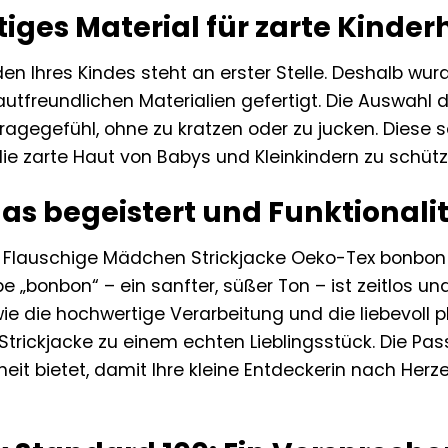
iges Material für zarte Kinder
n Ihres Kindes steht an erster Stelle. Deshalb wur
utfreundlichen Materialien gefertigt. Die Auswahl 
gegefühl, ohne zu kratzen oder zu jucken. Diese so
die zarte Haut von Babys und Kleinkindern zu schütz
as begeistert und Funktionalit
 Flauschige Mädchen Strickjacke Oeko-Tex bonbon 
be „bonbon“ – ein sanfter, süßer Ton – ist zeitlos u
 wie die hochwertige Verarbeitung und die liebevoll p
rickjacke zu einem echten Lieblingsstück. Die Pass
it bietet, damit Ihre kleine Entdeckerin nach Herze