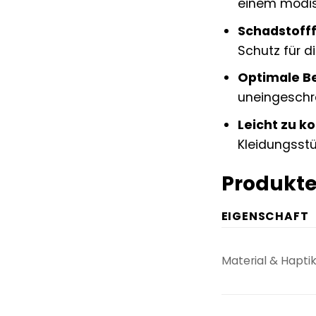
einem modi
Schadstofff
Schutz für di
Optimale B
uneingeschrä
Leicht zu k
Kleidungsstü
Produkte
EIGENSCHAFT
Material & Hapti