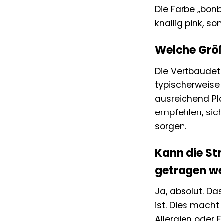
Die Farbe „bonb
knallig pink, s
Welche Größ
Die Vertbaudet 
typischerweise
ausreichend Pla
empfehlen, sic
sorgen.
Kann die St
getragen w
Ja, absolut. Da
ist. Dies macht
Allergien oder 