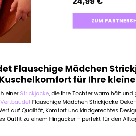
24,99
€
ZUM PARTNERS
et Flauschige Mädchen Stric
Kuschelkomfort für Ihre kleine
h einer
Strickjacke
, die Ihre Tochter warm hält und 
e
Vertbaudet
Flauschige Mädchen Strickjacke Oeko-T
e Wert auf Qualität, Komfort und kindgerechtes Des
s Outfit zu einem Hingucker – perfekt für den Allt