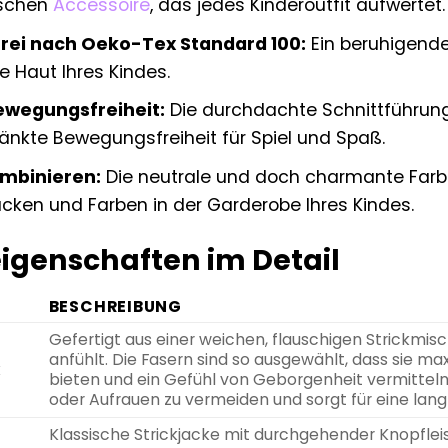
schen
Accessoire
, das jedes Kinderoutfit aufwertet.
rei nach Oeko-Tex Standard 100:
Ein beruhigende
e Haut Ihres Kindes.
ewegungsfreiheit:
Die durchdachte Schnittführung
nkte Bewegungsfreiheit für Spiel und Spaß.
ombinieren:
Die neutrale und doch charmante Farbe 
cken und Farben in der Garderobe Ihres Kindes.
igenschaften im Detail
BESCHREIBUNG
Gefertigt aus einer weichen, flauschigen Strickmis
anfühlt. Die Fasern sind so ausgewählt, dass sie
k
bieten und ein Gefühl von Geborgenheit vermitteln. D
oder Aufrauen zu vermeiden und sorgt für eine langl
Klassische Strickjacke mit durchgehender Knopfleis