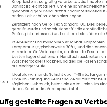
Knopfleiste ist sorgfältig verarbeitet, die Knöpfe si
e
Schnitt ist leicht tailliert, um eine schmeichelhafte
gleichzeitig genügend Platz für darunterliegende Kl
er den Hals schützt, ohne einzuengen.
Zertifiziert nach Oeko-Tex Standard 100. Dies bedeu
geprüft wurde und somit sicher für die empfindliche
Prüfung ist umfassend und erstreckt sich über alle 
Pflegeleicht und maschinenwaschbar. Empfohlen w
Temperatur (typischerweise 30°C) und die Verwen
Vermeiden Sie Weichspüler, da diese die Fasern b
besten liegend auf einem Handtuch ausbreiten, um 
Wäschetrockner trocknen, da dies die Fasern schäd
auf niedriger Stufe.
Ideal als wärmende Schicht über T-Shirts, Langarmsh
Tage im Frühling und Herbst sowie als zusätzliche Is
iten
täglichen Gebrauch, beim Spielen im Freien, im Kind
denen Komfort im Vordergrund steht.
ufig gestellte Fragen zu Vert