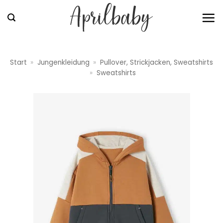
Zum
Inhalt
springen
Start
»
Jungenkleidung
»
Pullover, Strickjacken, Sweatshirts
»
Sweatshirts