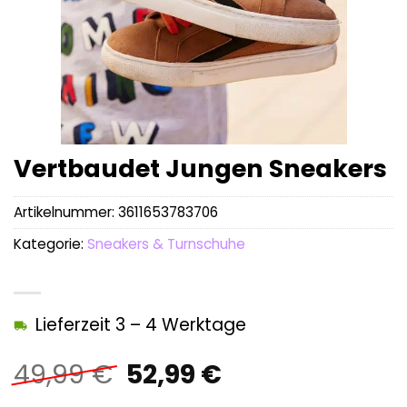
Vertbaudet Jungen Sneakers
Artikelnummer:
3611653783706
Kategorie:
Sneakers & Turnschuhe
Lieferzeit 3 – 4 Werktage
Ursprünglicher
Aktueller
49,99
€
52,99
€
Preis
Preis