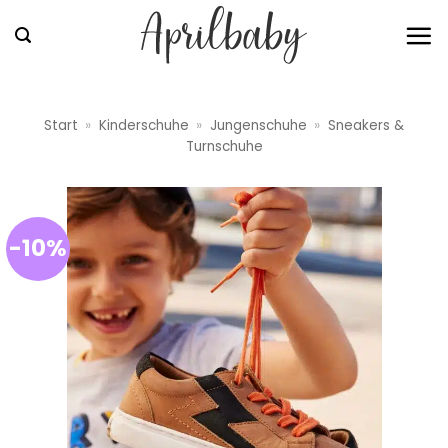
Zum
Inhalt
springen
Start
»
Kinderschuhe
»
Jungenschuhe
»
Sneakers &
Turnschuhe
-10%