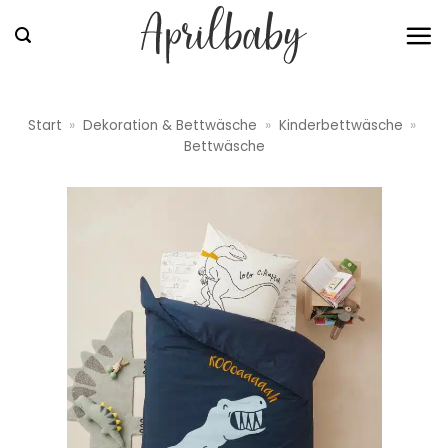
Zum
Inhalt
springen
Start
»
Dekoration & Bettwäsche
»
Kinderbettwäsche
»
Bettwäsche