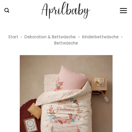
Zum
Inhalt
springen
Start
»
Dekoration & Bettwäsche
»
Kinderbettwäsche
»
Bettwäsche