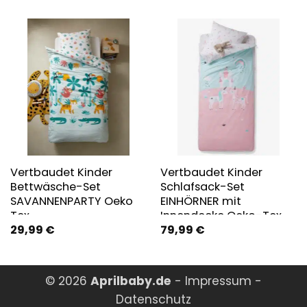
Vertbaudet Kinder
Vertbaudet Kinder
Bettwäsche-Set
Schlafsack-Set
SAVANNENPARTY Oeko
EINHÖRNER mit
Tex
Innendecke Oeko-Tex
29,99
€
79,99
€
© 2026
Aprilbaby.de
-
Impressum
-
Datenschutz