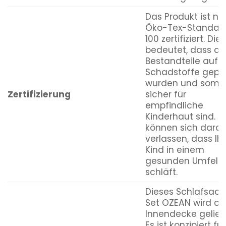
Das Produkt ist n
Öko-Tex-Standar
100 zertifiziert. Dies
bedeutet, dass all
Bestandteile auf
Schadstoffe geprü
wurden und somit
Zertifizierung
sicher für
empfindliche
Kinderhaut sind. S
können sich darau
verlassen, dass Ihr
Kind in einem
gesunden Umfeld
schläft.
Dieses Schlafsack
Set OZEAN wird o
Innendecke geliefe
Es ist konzipiert für