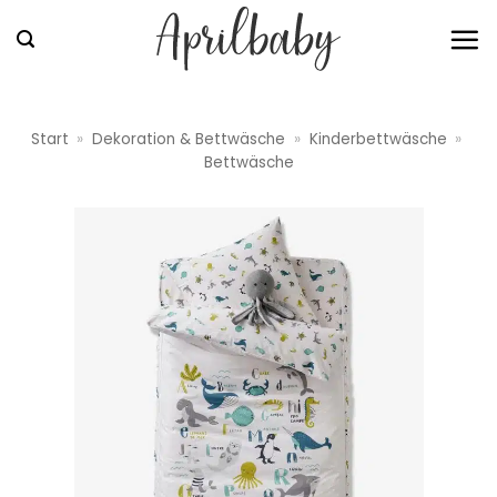
Zum
Inhalt
springen
Start
»
Dekoration & Bettwäsche
»
Kinderbettwäsche
»
Bettwäsche