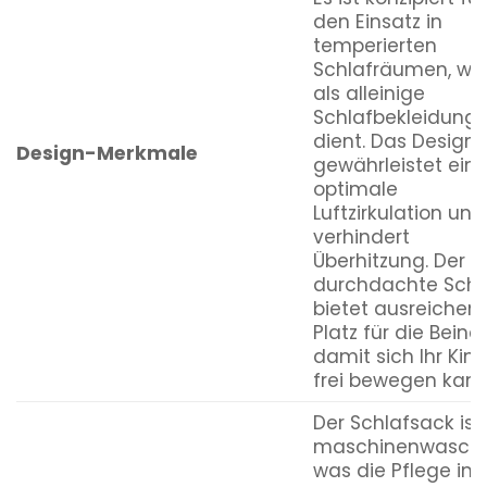
den Einsatz in
temperierten
Schlafräumen, wo
als alleinige
Schlafbekleidung
dient. Das Design
Design-Merkmale
gewährleistet ein
optimale
Luftzirkulation und
verhindert
Überhitzung. Der
durchdachte Schn
bietet ausreichen
Platz für die Beine,
damit sich Ihr Kin
frei bewegen kann
Der Schlafsack ist
maschinenwaschb
was die Pflege im