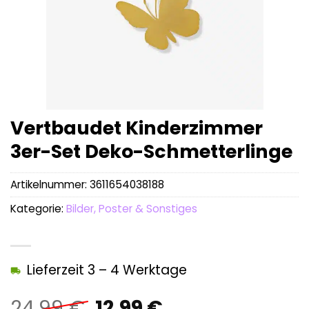
Vertbaudet Kinderzimmer
3er-Set Deko-Schmetterlinge
Artikelnummer:
3611654038188
Kategorie:
Bilder, Poster & Sonstiges
Lieferzeit 3 – 4 Werktage
Ursprünglicher
Aktueller
24,99
€
12,99
€