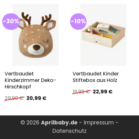
-30%
-10%
Vertbaudet
Vertbaudet Kinder
Kinderzimmer Deko-
Stiftebox aus Holz
Hirschkopf
Ursprünglicher
Aktueller
19,99
€
22,99
€
Preis
Preis
Ursprünglicher
Aktueller
29,99
€
20,99
€
war:
ist:
Preis
Preis
19,99 €
22,99 €.
war:
ist:
29,99 €
20,99 €.
© 2026
Aprilbaby.de
-
Impressum
-
Datenschutz