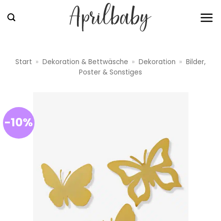
Zum
Inhalt
springen
Start
»
Dekoration & Bettwäsche
»
Dekoration
»
Bilder,
Poster & Sonstiges
-10%