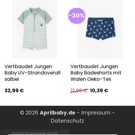
-30%
Vertbaudet Jungen
Vertbaudet Jungen
Baby UV-Strandoverall
Baby Badeshorts mit
salbei
Walen Oeko-Tex
Ursprünglicher
Aktueller
32,99
€
12,99
€
10,39
€
Preis
Preis
war:
ist:
12,99 €
10,39 €.
© 2026
Aprilbaby.de
-
Impressum
-
Datenschutz