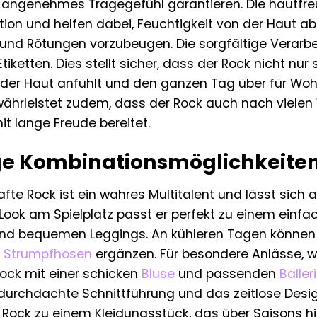
in angenehmes Tragegefühl garantieren. Die hautfr
ation und helfen dabei, Feuchtigkeit von der Haut ab
n und Rötungen vorzubeugen. Die sorgfältige Verarb
tiketten. Dies stellt sicher, dass der Rock nicht nu
der Haut anfühlt und den ganzen Tag über für Wohl
währleistet zudem, dass der Rock auch nach viele
t lange Freude bereitet.
ige Kombinationsmöglichkeite
fte Rock ist ein wahres Multitalent und lässt sich a
 Look am Spielplatz passt er perfekt zu einem einf
nd bequemen Leggings. An kühleren Tagen können S
d
Strumpfhosen
ergänzen. Für besondere Anlässe, wi
Rock mit einer schicken
Bluse
und passenden
Baller
 durchdachte Schnittführung und das zeitlose De
ock zu einem Kleidungsstück, das über Saisons hin