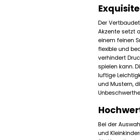
Exquisit
Der Vertbaudet
Akzente setzt a
einem feinen S
flexible und b
verhindert Dru
spielen kann. 
luftige Leichti
und Mustern, di
Unbeschwerthei
Hochwert
Bei der Auswah
und Kleinkinde