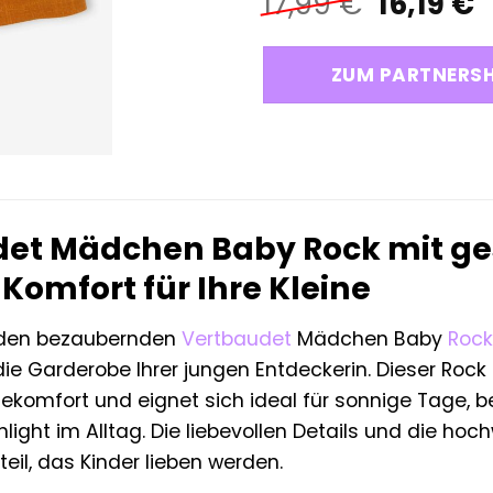
Ursprün
A
17,99
€
16,19
€
Preis
P
war:
i
ZUM PARTNERS
17,99 €
1
det Mädchen Baby Rock mit g
r Komfort für Ihre Kleine
 den bezaubernden
Vertbaudet
Mädchen Baby
Rock
ie Garderobe Ihrer jungen Entdeckerin. Dieser Rock 
komfort und eignet sich ideal für sonnige Tage, b
ight im Alltag. Die liebevollen Details und die ho
teil, das Kinder lieben werden.