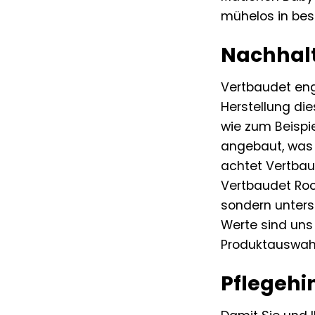
mühelos in bes
Nachhalt
Vertbaudet enga
Herstellung di
wie zum Beispi
angebaut, was 
achtet Vertbau
Vertbaudet Rock
sondern unters
Werte sind uns 
Produktauswahl
Pflegehi