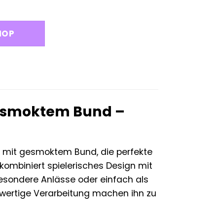
glicher
ktueller
reis
st:
HOP
6,19 €.
esmoktem Bund –
mit gesmoktem Bund, die perfekte
kombiniert spielerisches Design mit
esondere Anlässe oder einfach als
chwertige Verarbeitung machen ihn zu