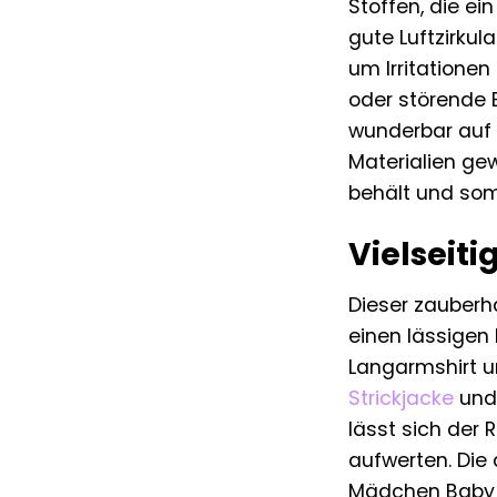
Stoffen, die e
gute Luftzirkul
um Irritatione
oder störende E
wunderbar auf 
Materialien ge
behält und somi
Vielseit
Dieser zauberha
einen lässigen
Langarmshirt u
Strickjacke
un
lässt sich der 
aufwerten. Die
Mädchen Baby R