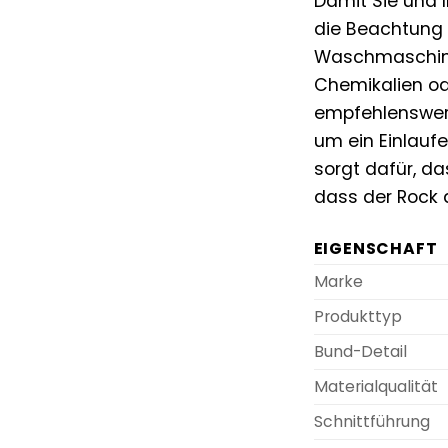
Damit Sie und 
die Beachtung d
Waschmaschine
Chemikalien od
empfehlenswert
um ein Einlauf
sorgt dafür, da
dass der Rock 
EIGENSCHAFT
Marke
Produkttyp
Bund-Detail
Materialqualität
Schnittführung