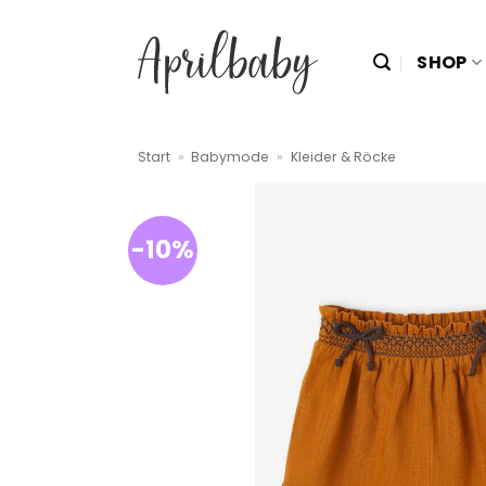
Zum
Inhalt
SHOP
springen
Start
»
Babymode
»
Kleider & Röcke
-10%