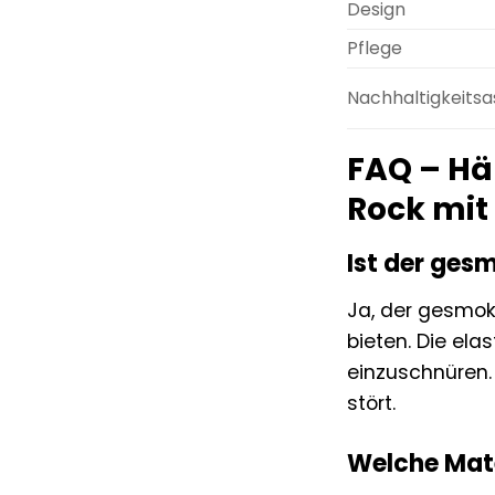
Design
Pflege
Nachhaltigkeits
FAQ – Hä
Rock mi
Ist der ges
Ja, der gesmokt
bieten. Die el
einzuschnüren.
stört.
Welche Mate