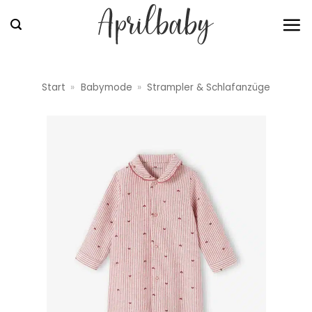
Zum
Inhalt
springen
Start
»
Babymode
»
Strampler & Schlafanzüge