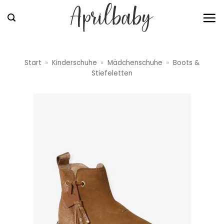
Zum
Inhalt
springen
Start
»
Kinderschuhe
»
Mädchenschuhe
»
Boots &
Stiefeletten