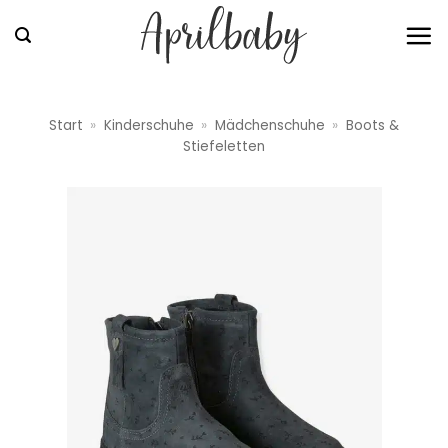
Zum
Inhalt
springen
Start
»
Kinderschuhe
»
Mädchenschuhe
»
Boots &
Stiefeletten