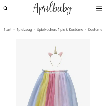
Zum
Inhalt
springen
Start
»
Spielzeug
»
Spielküchen, Tipis & Kostüme
»
Kostüme