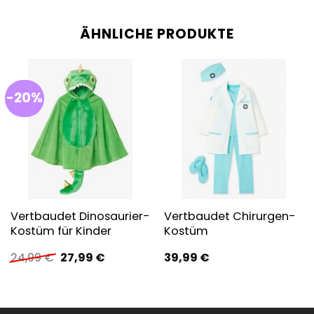
ÄHNLICHE PRODUKTE
-20%
Vertbaudet Dinosaurier-
Vertbaudet Chirurgen-
Kostüm für Kinder
Kostüm
Ursprünglicher
Aktueller
24,99
€
27,99
€
39,99
€
Preis
Preis
war:
ist:
24,99 €
27,99 €.