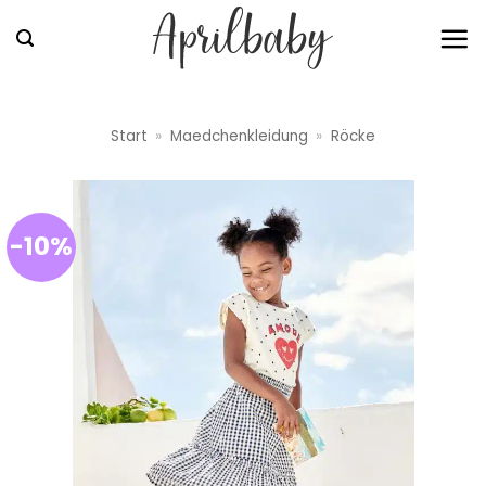
Zum
Inhalt
springen
Start
»
Maedchenkleidung
»
Röcke
-10%