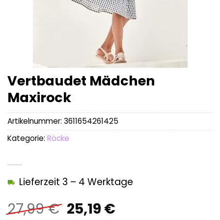
Vertbaudet Mädchen
Maxirock
Artikelnummer:
3611654261425
Kategorie:
Röcke
Lieferzeit 3 – 4 Werktage
Ursprünglicher
Aktueller
27,99
€
25,19
€