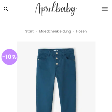
Zum
Inhalt
springen
Start
»
Maedchenkleidung
»
Hosen
-10%