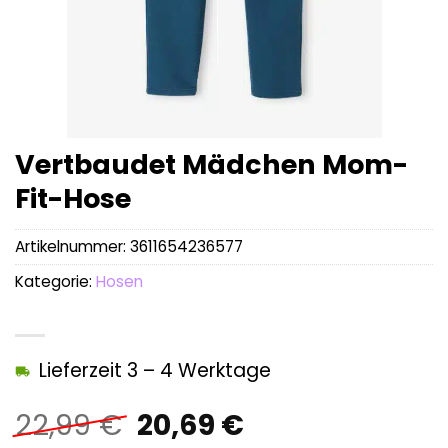
Vertbaudet Mädchen Mom-
Fit-Hose
Artikelnummer:
3611654236577
Kategorie:
Hosen
Lieferzeit 3 – 4 Werktage
Ursprünglicher
Aktueller
22,99
€
20,69
€