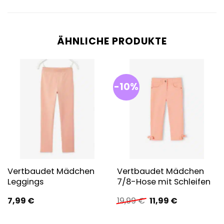
ÄHNLICHE PRODUKTE
-10%
Vertbaudet Mädchen
Vertbaudet Mädchen
Leggings
7/8-Hose mit Schleifen
Ursprünglicher
Aktueller
7,99
€
19,99
€
11,99
€
Preis
Preis
war:
ist: