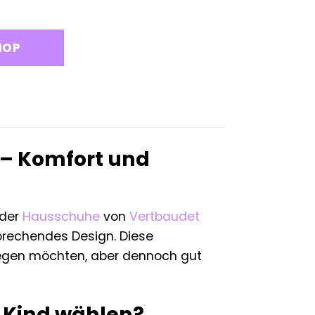
glicher
ktueller
reis
st:
HOP
1,69 €.
 – Komfort und
nder
Hausschuhe
von
Vertbaudet
prechendes Design. Diese
ewegen möchten, aber dennoch gut
 Kind wählen?