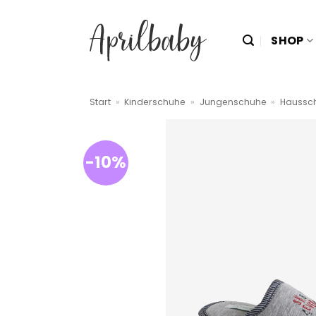
Zum
Inhalt
SHOP
springen
Start
»
Kinderschuhe
»
Jungenschuhe
»
Haussc
-10%