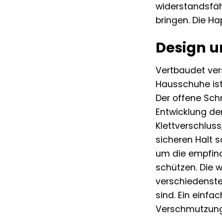
widerstandsfäh
bringen. Die H
Design u
Vertbaudet ver
Hausschuhe ist
Der offene Schn
Entwicklung der
Klettverschluss
sicheren Halt s
um die empfind
schützen. Die w
verschiedensten
sind. Ein einf
Verschmutzunge