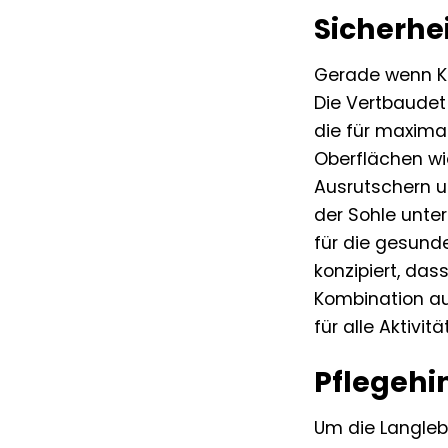
Sicherhei
Gerade wenn Ki
Die Vertbaudet 
die für maximal
Oberflächen wie
Ausrutschern un
der Sohle unte
für die gesund
konzipiert, da
Kombination au
für alle Aktivit
Pflegehi
Um die Langleb