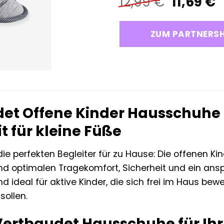
Ursprün
A
12,99
€
11,69
€
Preis
P
war:
i
ZUM PARTNERS
12,99 €
1
et Offene Kinder Hausschuhe
t für kleine Füße
ie perfekten Begleiter für zu Hause: Die offenen Ki
ind optimalen Tragekomfort, Sicherheit und ein ans
d ideal für aktive Kinder, die sich frei im Haus b
sollen.
rtbaudet Hausschuhe für Ihr