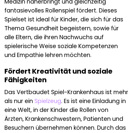
Medizin näherbringt und gleichzeitig
fantasievolles Rollenspiel fördert. Dieses
Spielset ist ideal für Kinder, die sich für das
Thema Gesundheit begeistern, sowie für
alle Eltern, die ihren Nachwuchs auf
spielerische Weise soziale Kompetenzen
und Empathie lehren möchten.
Fördert Kreativität und soziale
Fähigkeiten
Das Vertbaudet Spiel-Krankenhaus ist mehr
als nur ein
Spielzeug
. Es ist eine Einladung in
eine Welt, in der Kinder die Rollen von
Ärzten, Krankenschwestern, Patienten und
Besuchern übernehmen können. Durch das