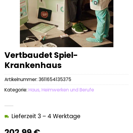
Vertbaudet Spiel-
Krankenhaus
Artikelnummer:
3611654135375
Kategorie:
Haus, Heimwerken und Berufe
Lieferzeit 3 – 4 Werktage
202,99
€