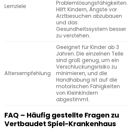
Problemlösungsfähigkeiten.
Lernziele
Hilft Kindern, Ängste vor
Arztbesuchen abzubauen
und das
Gesundheitssystem besser
zu verstehen.
Geeignet für Kinder ab 3
Jahren. Die einzelnen Teile
sind groß genug, um ein
Verschluckungsrisiko zu
Altersempfehlung
minimieren, und die
Handhabung ist auf die
motorischen Fähigkeiten
von Kleinkindern
abgestimmt.
FAQ – Häufig gestellte Fragen zu
Vertbaudet Spiel-Krankenhaus