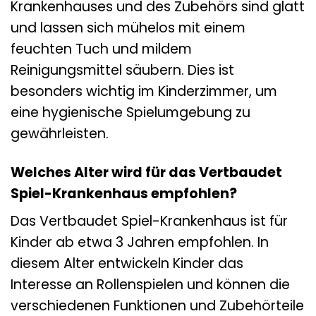
Krankenhauses und des Zubehörs sind glatt
und lassen sich mühelos mit einem
feuchten Tuch und mildem
Reinigungsmittel säubern. Dies ist
besonders wichtig im Kinderzimmer, um
eine hygienische Spielumgebung zu
gewährleisten.
Welches Alter wird für das Vertbaudet
Spiel-Krankenhaus empfohlen?
Das Vertbaudet Spiel-Krankenhaus ist für
Kinder ab etwa 3 Jahren empfohlen. In
diesem Alter entwickeln Kinder das
Interesse an Rollenspielen und können die
verschiedenen Funktionen und Zubehörteile