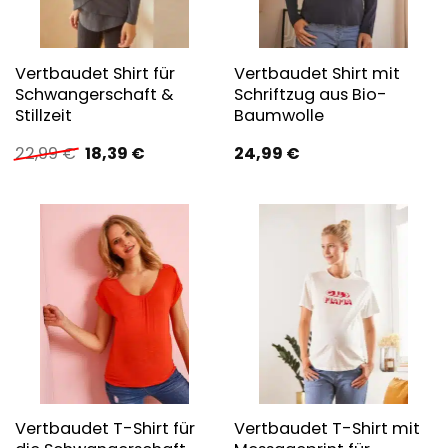
Vertbaudet Shirt für
Vertbaudet Shirt mit
Schwangerschaft &
Schriftzug aus Bio-
Stillzeit
Baumwolle
Ursprünglicher
Aktueller
22,99
€
18,39
€
24,99
€
Preis
Preis
war:
ist:
22,99 €
18,39 €.
Vertbaudet T-Shirt für
Vertbaudet T-Shirt mit