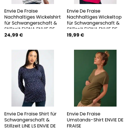
Envie De Fraise
Envie De Fraise
Nachhaltiges Wickelshirt
Nachhaltiges Wickeltop
für Schwangerschaft &
für Schwangerschaft &
Stillzeit FIONA ENVIE DE
Stillzeit FIONA ENVIE DE
24,99
€
19,99
€
FRAISE
FRAISE
Envie De Fraise Shirt für
Envie De Fraise
Schwangerschaft &
Umstands-Shirt ENVIE DE
Stillzeit LINE LS ENVIE DE
FRAISE