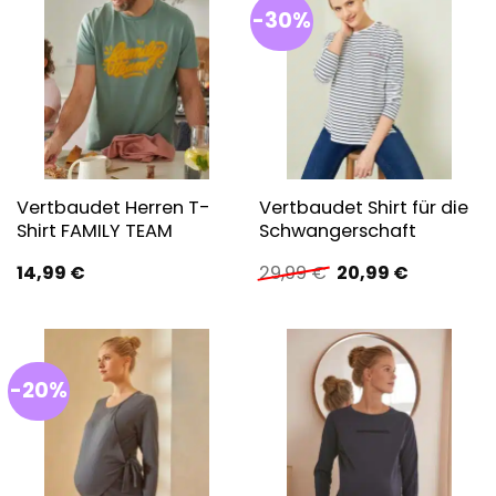
-30%
Vertbaudet Herren T-
Vertbaudet Shirt für die
Shirt FAMILY TEAM
Schwangerschaft
Ursprünglicher
Aktueller
14,99
€
29,99
€
20,99
€
Preis
Preis
war:
ist:
29,99 €
20,99 €.
-20%