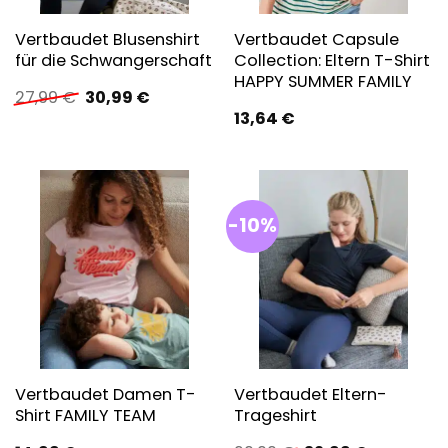
Vertbaudet Blusenshirt
Vertbaudet Capsule
für die Schwangerschaft
Collection: Eltern T-Shirt
HAPPY SUMMER FAMILY
Ursprünglicher
Aktueller
27,99
€
30,99
€
Preis
Preis
13,64
€
war:
ist:
27,99 €
30,99 €.
-10%
Vertbaudet Damen T-
Vertbaudet Eltern-
Shirt FAMILY TEAM
Trageshirt