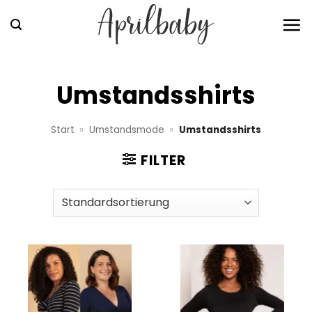
Zum
Inhalt
springen
Umstandsshirts
Start
»
Umstandsmode
»
Umstandsshirts
FILTER