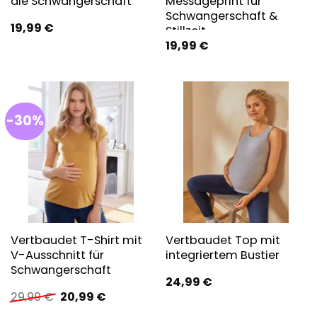
die Schwangerschaft
Messageprint für
Schwangerschaft &
19,99
€
Stillzeit
19,99
€
-30%
Vertbaudet T-Shirt mit
Vertbaudet Top mit
V-Ausschnitt für
integriertem Bustier
Schwangerschaft
24,99
€
Ursprünglicher
Aktueller
29,99
€
20,99
€
Preis
Preis