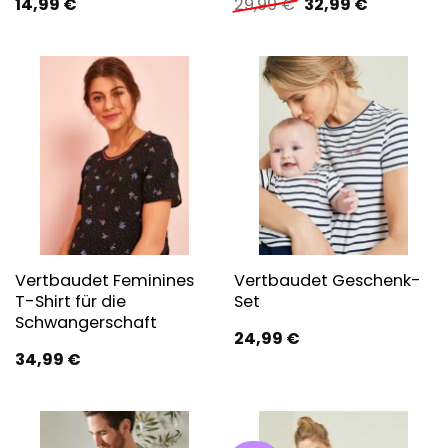
Ursprünglicher
Aktueller
14,99
€
29,99
€
32,99
€
Preis
Preis
war:
ist:
29,99 €
32,99 €.
Vertbaudet Feminines
Vertbaudet Geschenk-
T-Shirt für die
Set
Schwangerschaft
24,99
€
34,99
€