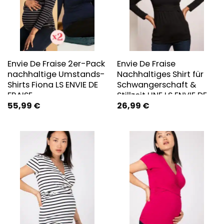
Envie De Fraise 2er-Pack
Envie De Fraise
nachhaltige Umstands-
Nachhaltiges Shirt für
Shirts Fiona LS ENVIE DE
Schwangerschaft &
FRAISE
Stillzeit LINE LS ENVIE DE
55,99
€
26,99
€
FRAISE