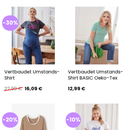
war:
ist:
29,99 €
20,99 €.
-30%
Vertbaudet Umstands-
Vertbaudet Umstands-
Shirt
Shirt BASIC Oeko-Tex
Ursprünglicher
Aktueller
22,99
€
16,09
€
12,99
€
Preis
Preis
war:
ist:
22,99 €
16,09 €.
-20%
-10%