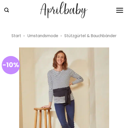
Zum
Inhalt
springen
Start
»
Umstandsmode
»
Stützgürtel & Bauchbänder
-10%