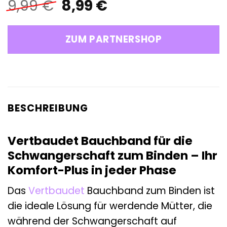
Ursprünglicher
Aktueller
9,99
€
8,99
€
Preis
Preis
war:
ist:
ZUM PARTNERSHOP
9,99 €
8,99 €.
BESCHREIBUNG
Vertbaudet Bauchband für die
Schwangerschaft zum Binden – Ihr
Komfort-Plus in jeder Phase
Das
Vertbaudet
Bauchband zum Binden ist
die ideale Lösung für werdende Mütter, die
während der Schwangerschaft auf