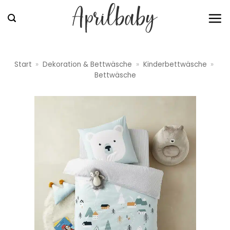
Zum
Inhalt
springen
Start
»
Dekoration & Bettwäsche
»
Kinderbettwäsche
»
Bettwäsche