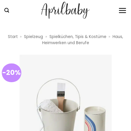
Zum
Inhalt
springen
Start
»
Spielzeug
»
Spielküchen, Tipis & Kostüme
»
Haus,
Heimwerken und Berufe
-20%