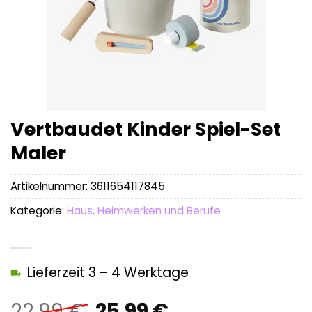
Vertbaudet Kinder Spiel-Set
Maler
Artikelnummer:
3611654117845
Kategorie:
Haus, Heimwerken und Berufe
Lieferzeit 3 – 4 Werktage
Ursprünglicher
Aktueller
22,99
€
25,99
€