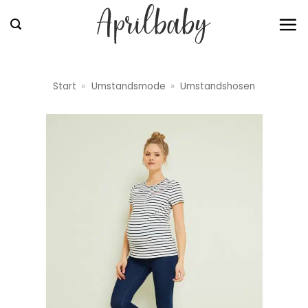
Zum
Inhalt
springen
Start
»
Umstandsmode
»
Umstandshosen