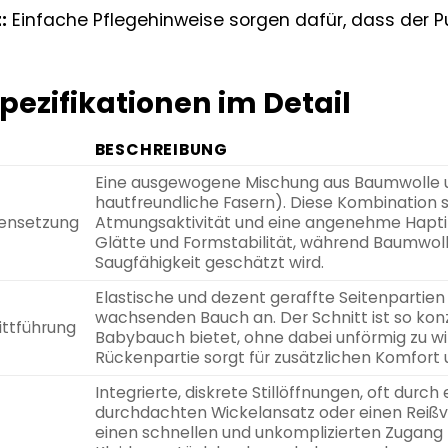
:
Einfache Pflegehinweise sorgen dafür, dass der Pu
pezifikationen im Detail
BESCHREIBUNG
Eine ausgewogene Mischung aus Baumwolle u
hautfreundliche Fasern). Diese Kombination 
ensetzung
Atmungsaktivität und eine angenehme Haptik.
Glätte und Formstabilität, während Baumwolle
Saugfähigkeit geschätzt wird.
Elastische und dezent geraffte Seitenpartien
wachsenden Bauch an. Der Schnitt ist so konzip
ittführung
Babybauch bietet, ohne dabei unförmig zu wir
Rückenpartie sorgt für zusätzlichen Komfort 
Integrierte, diskrete Stillöffnungen, oft durch
durchdachten Wickelansatz oder einen Reißver
einen schnellen und unkomplizierten Zugang 