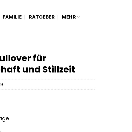
FAMILIE
RATGEBER
MEHR
llover für
ft und Stillzeit
89
tage