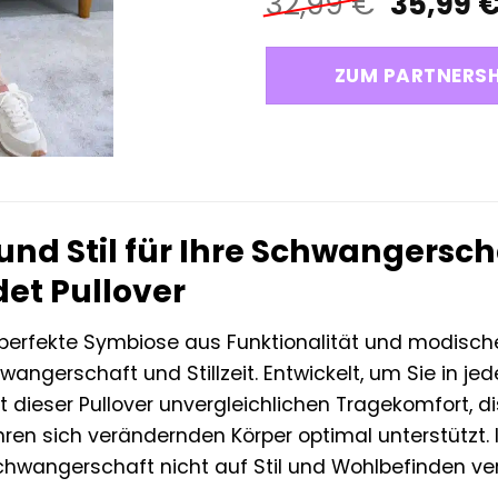
Ursprü
32,99
€
35,99
Preis
war:
ZUM PARTNERS
32,99 €
nd Stil für Ihre Schwangerschaf
et Pullover
e perfekte Symbiose aus Funktionalität und modis
wangerschaft und Stillzeit. Entwickelt, um Sie in je
et dieser Pullover unvergleichlichen Tragekomfort, di
hren sich verändernden Körper optimal unterstützt. 
hwangerschaft nicht auf Stil und Wohlbefinden ve