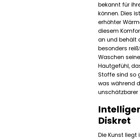
bekannt für ih
können. Dies is
erhöhter Wärme
diesem Komfort 
an und behält 
besonders reiß
Waschen seinen
Hautgefühl, da
Stoffe sind so 
was während der
unschätzbarer Vo
Intellige
Diskret
Die Kunst liegt