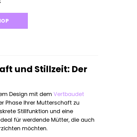
nglicher
Aktueller
€
Preis
ist:
HOP
35,99 €.
t und Stillzeit: Der
chem Design mit dem
Vertbaudet
der Phase Ihrer Mutterschaft zu
skrete Stillfunktion und eine
Ideal für werdende Mütter, die auch
rzichten möchten.