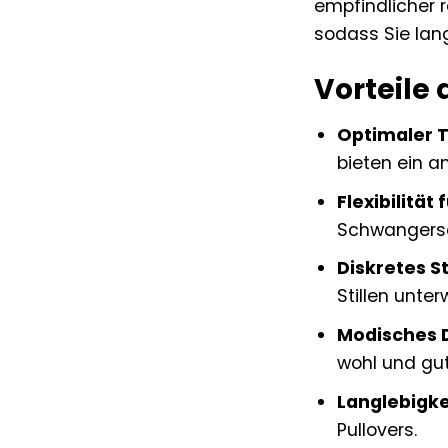
empfindlicher 
sodass Sie lan
Vorteile 
Optimaler 
bieten ein 
Flexibilität 
Schwangersc
Diskretes St
Stillen unte
Modisches 
wohl und gu
Langlebigke
Pullovers.