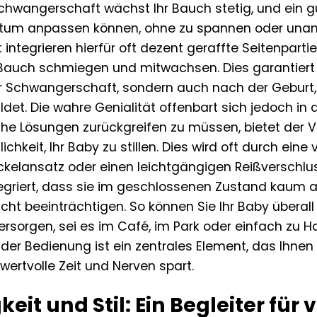
hwangerschaft wächst Ihr Bauch stetig, und ein g
um anpassen können, ohne zu spannen oder unan
integrieren hierfür oft dezent geraffte Seitenpartie
 Bauch schmiegen und mitwachsen. Dies garantiert 
r Schwangerschaft, sondern auch nach der Geburt,
det. Die wahre Genialität offenbart sich jedoch in de
he Lösungen zurückgreifen zu müssen, bietet der Ve
chkeit, Ihr Baby zu stillen. Dies wird oft durch eine
ckelansatz oder einen leichtgängigen Reißverschlu
ntegriert, dass sie im geschlossenen Zustand kaum 
icht beeinträchtigen. So können Sie Ihr Baby überall
versorgen, sei es im Café, im Park oder einfach z
 der Bedienung ist ein zentrales Element, das Ihnen
ertvolle Zeit und Nerven spart.
gkeit und Stil: Ein Begleiter für 