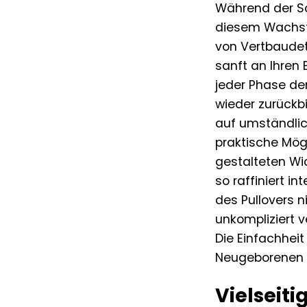
Während der Sc
diesem Wachst
von Vertbaudet 
sanft an Ihren
jeder Phase de
wieder zurückbil
auf umständlic
praktische Mögli
gestalteten Wi
so raffiniert i
des Pullovers n
unkompliziert 
Die Einfachheit
Neugeborenen w
Vielseiti