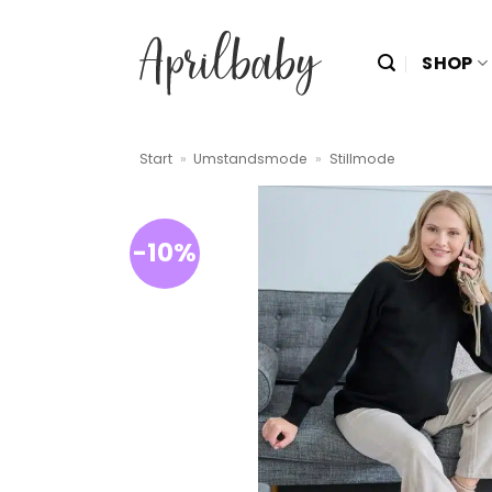
Zum
Inhalt
SHOP
springen
Start
»
Umstandsmode
»
Stillmode
-10%