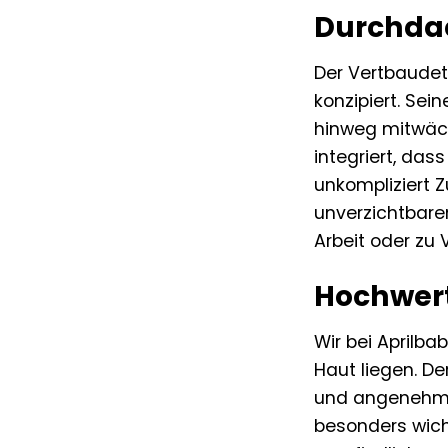
Durchdac
Der Vertbaudet 
konzipiert. Sei
hinweg mitwächs
integriert, das
unkompliziert 
unverzichtbare
Arbeit oder zu
Hochwert
Wir bei Aprilba
Haut liegen. De
und angenehm s
besonders wich