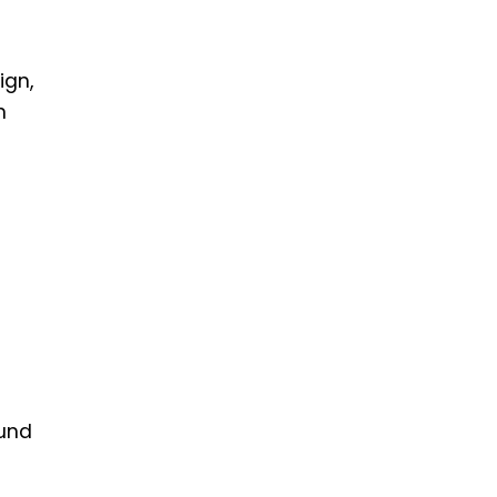
ign,
n
 und