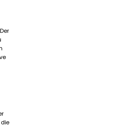
 Der
u
n
ive
er
 die