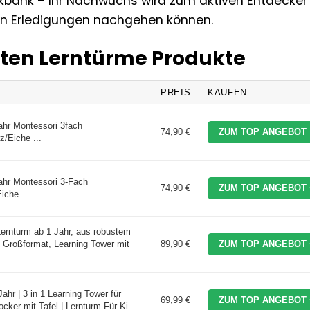
rkbank – Ihr Nachwuchs wird zum aktiven Entdecker
ren Erledigungen nachgehen können.
esten Lerntürme Produkte
PREIS
KAUFEN
ahr Montessori 3fach
74,90 €
ZUM TOP ANGEBOT 
z/Eiche ...
ahr Montessori 3-Fach
74,90 €
ZUM TOP ANGEBOT 
iche ...
rnturm ab 1 Jahr, aus robustem
 Großformat, Learning Tower mit
89,90 €
ZUM TOP ANGEBOT 
hr | 3 in 1 Learning Tower für
69,99 €
ZUM TOP ANGEBOT 
ocker mit Tafel | Lernturm Für Ki ...