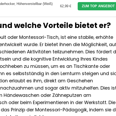
nderhocker, Höhenverstellbar (Weiß)
62,99 €
ZUM TOP ANGEBOT 
und welche Vorteile bietet er?
lt oder Montessori-Tisch, ist eine stabile, erhöhte
 entwickelt wurde. Er bietet ihnen die Möglichkeit, au
hiedenen Aktivitäten teilzunehmen. Dies fördert d
sein und die kognitive Entwicklung Ihres Kindes
 hochheben zu müssen, um es an Tischkante oder
ann es selbstständig in den Lernturm steigen und si
ition erlaubt es ihm, direkt am Geschehen
 nachzuahmen und sogar aktiv mitzuhelfen. Dies is
beim Händewaschen oder Zähneputzen am
h oder beim Experimentieren in der Werkstatt. Die
 das Prinzip der Montessori-Pädagogik, indem sie