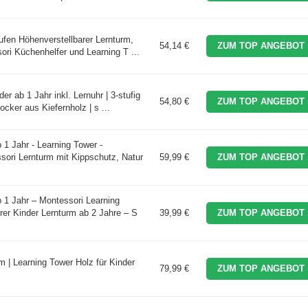
ufen Höhenverstellbarer Lernturm,
54,14 €
ZUM TOP ANGEBOT 
ori Küchenhelfer und Learning T ...
r ab 1 Jahr inkl. Lernuhr | 3-stufig
54,80 €
ZUM TOP ANGEBOT 
ocker aus Kiefernholz | s ...
 Jahr - Learning Tower -
sori Lernturm mit Kippschutz, Natur
59,99 €
ZUM TOP ANGEBOT 
 Jahr – Montessori Learning
rer Kinder Lernturm ab 2 Jahre – S
39,99 €
ZUM TOP ANGEBOT 
m | Learning Tower Holz für Kinder
79,99 €
ZUM TOP ANGEBOT 