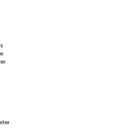
is
ie
der
iter