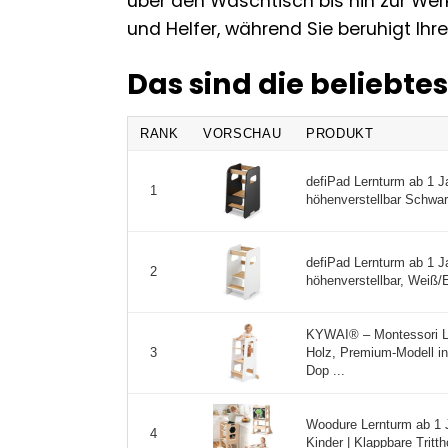
über den Waschtisch bis hin zur We
und Helfer, während Sie beruhigt Ih
Das sind die beliebt
RANK
VORSCHAU
PRODUKT
defiPad Lernturm ab 1 J
1
höhenverstellbar Schwar
defiPad Lernturm ab 1 J
2
höhenverstellbar, Weiß/E
KYWAI® – Montessori Le
Holz, Premium-Modell in
3
Dop ...
Woodure Lernturm ab 1 Ja
4
Kinder | Klappbare Tritth