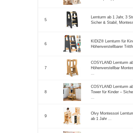
Lernturm ab 1 Jahr, 3 St
5
Sicher & Stabil, Montess
KIDIZ® Lernturm für Kinde
6
Höhenverstellbarer Tritth
COSYLAND Lernturm ab 1
Höhenverstellbar Montes
7
...
COSYLAND Lernturm ab 1
Tower für Kinder – Siche
8
...
Olvy Montessori Lerntur
9
ab 1 Jahr ...